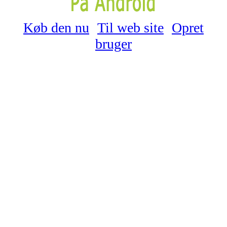
Køb den nu
Til web site
Opret
bruger