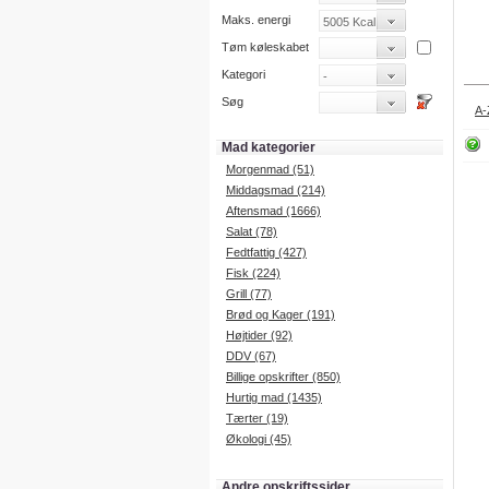
Maks. energi
Tøm køleskabet
Kategori
Søg
A-
Mad kategorier
Morgenmad (51)
Middagsmad (214)
Aftensmad (1666)
Salat (78)
Fedtfattig (427)
Fisk (224)
Grill (77)
Brød og Kager (191)
Højtider (92)
DDV (67)
Billige opskrifter (850)
Hurtig mad (1435)
Tærter (19)
Økologi (45)
Andre opskriftssider