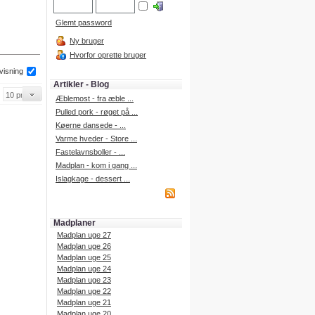
Glemt password
Ny bruger
Hvorfor oprette bruger
 visning
Artikler - Blog
Æblemost - fra æble ...
Pulled pork - røget på ...
Køerne dansede - ...
Varme hveder - Store ...
Fastelavnsboller - ...
Madplan - kom i gang ...
Islagkage - dessert ...
Madplaner
Madplan uge 27
Madplan uge 26
Madplan uge 25
Madplan uge 24
Madplan uge 23
Madplan uge 22
Madplan uge 21
Madplan uge 20