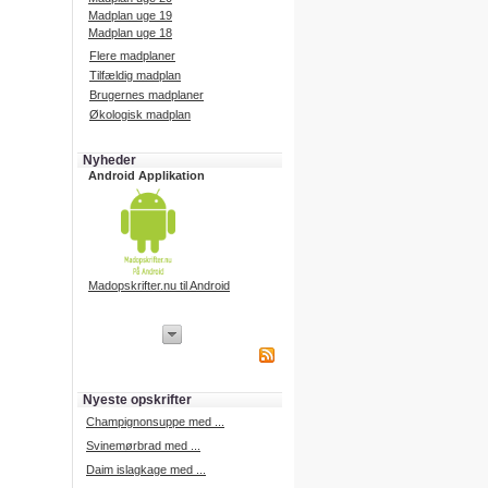
Madplan uge 19
Madplan uge 18
Flere madplaner
Tilfældig madplan
Brugernes madplaner
Økologisk madplan
Nyheder
Android Applikation
Madopskrifter.nu til Android
iPhone Applikation
iPhone applikation.
Hent vores iPhone applikation på
APP Store i dag.
Nyeste opskrifter
iPhone udvikling
Champignonsuppe med ...
Svinemørbrad med ...
Daim islagkage med ...