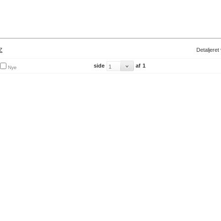
Z
Detaljeret
side
af
1
Nye