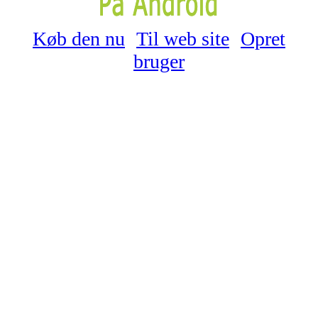
Køb den nu
Til web site
Opret
bruger