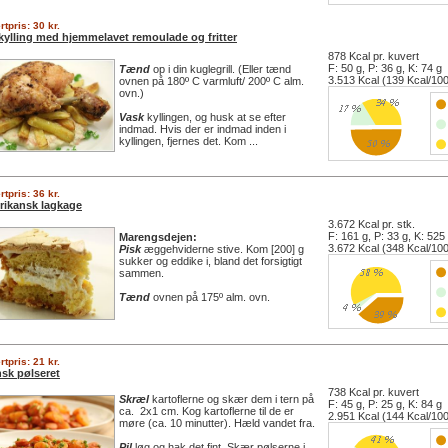
tpris: 30 kr.
lkylling med hjemmelavet remoulade og fritter
878 Kcal pr. kuvert
F: 50 g, P: 36 g, K: 74 g
Tænd
op i din kuglegrill. (Eller tænd
3.513 Kcal (139 Kcal/100
ovnen på 180º C varmluft/ 200º C alm.
ovn.)
Vask
kyllingen, og husk at se efter
indmad. Hvis der er indmad inden i
kyllingen, fjernes det. Kom ...
tpris: 36 kr.
ikansk lagkage
3.672 Kcal pr. stk.
F: 161 g, P: 33 g, K: 525
Marengsdejen:
3.672 Kcal (348 Kcal/100
Pisk
æggehviderne stive. Kom [200] g
sukker og eddike i, bland det forsigtigt
sammen.
Tænd
ovnen på 175º alm. ovn.
tpris: 21 kr.
sk pølseret
738 Kcal pr. kuvert
Skræl
kartoflerne og skær dem i tern på
F: 45 g, P: 25 g, K: 84 g
ca. 2x1 cm. Kog kartoflerne til de er
2.951 Kcal (144 Kcal/100
møre (ca. 10 minutter). Hæld vandet fra.
Pil
løg og hak det fint. Skær pølserne i