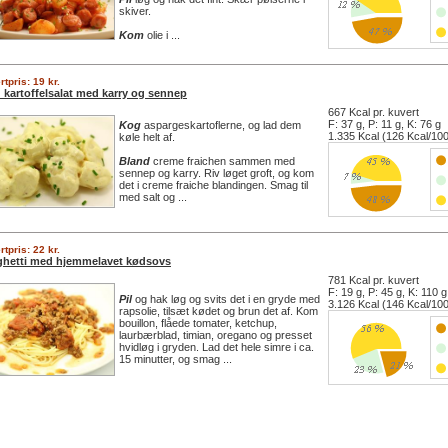
skiver.
Kom
olie i ...
tpris: 19 kr.
 kartoffelsalat med karry og sennep
667 Kcal pr. kuvert
F: 37 g, P: 11 g, K: 76 g
Kog
aspargeskartoflerne, og lad dem
1.335 Kcal (126 Kcal/100
køle helt af.
Bland
creme fraichen sammen med
sennep og karry. Riv løget groft, og kom
det i creme fraiche blandingen. Smag til
med salt og ...
tpris: 22 kr.
hetti med hjemmelavet kødsovs
781 Kcal pr. kuvert
F: 19 g, P: 45 g, K: 110 g
Pil
og hak løg og svits det i en gryde med
3.126 Kcal (146 Kcal/100
rapsolie, tilsæt kødet og brun det af. Kom
bouillon, flåede tomater, ketchup,
laurbærblad, timian, oregano og presset
hvidløg i gryden. Lad det hele simre i ca.
15 minutter, og smag ...