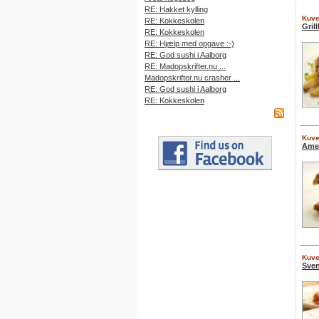
RE: Hakket kylling
Kuver
RE: Kokkeskolen
Gril
RE: Kokkeskolen
RE: Hjælp med opgave :-)
RE: God sushi i Aalborg
RE: Madopskrifter.nu ...
Madopskrifter.nu crasher ...
RE: God sushi i Aalborg
RE: Kokkeskolen
Kuver
Amer
Kuver
Sven