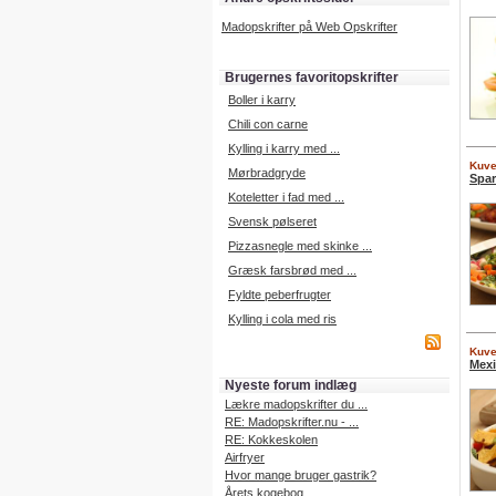
Madopskrifter på Web Opskrifter
Brugernes favoritopskrifter
Boller i karry
Chili con carne
Kylling i karry med ...
Kuver
Mørbradgryde
Spar
Koteletter i fad med ...
Svensk pølseret
Pizzasnegle med skinke ...
Græsk farsbrød med ...
Fyldte peberfrugter
Kylling i cola med ris
Kuver
Mexi
Nyeste forum indlæg
Lækre madopskrifter du ...
RE: Madopskrifter.nu - ...
RE: Kokkeskolen
Airfryer
Hvor mange bruger gastrik?
Årets kogebog