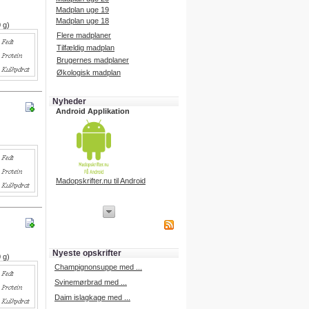
Madplan uge 19
Madplan uge 18
 g)
Flere madplaner
Tilfældig madplan
Brugernes madplaner
Økologisk madplan
Nyheder
Android Applikation
Madopskrifter.nu til Android
iPhone Applikation
iPhone applikation.
Hent vores iPhone applikation på
APP Store i dag.
Nyeste opskrifter
iPhone udvikling
 g)
Champignonsuppe med ...
Svinemørbrad med ...
Daim islagkage med ...