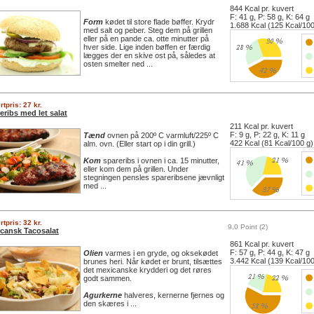
844 Kcal pr. kuvert
F: 41 g, P: 58 g, K: 64 g
Form
kødet til store flade bøffer. Krydr
1.688 Kcal (125 Kcal/100
med salt og peber. Steg dem på grillen
eller på en pande ca. otte minutter på
hver side. Lige inden bøffen er færdig
lægges der en skive ost på, således at
osten smelter ned ...
tpris: 27 kr.
eribs med let salat
211 Kcal pr. kuvert
F: 9 g, P: 22 g, K: 11 g
Tænd
ovnen på 200º C varmluft/225º C
422 Kcal (81 Kcal/100 g)
alm. ovn. (Eller start op i din grill.)
Kom
spareribs i ovnen i ca. 15 minutter,
eller kom dem på grillen. Under
stegningen pensles spareribsene jævnligt
med ...
tpris: 32 kr.
9,0 Point (2)
cansk Tacosalat
861 Kcal pr. kuvert
F: 57 g, P: 44 g, K: 47 g
Olien
varmes i en gryde, og oksekødet
3.442 Kcal (139 Kcal/100
brunes heri. Når kødet er brunt, tilsættes
det mexicanske krydderi og det røres
godt sammen.
Agurkerne
halveres, kernerne fjernes og
den skæres i ...