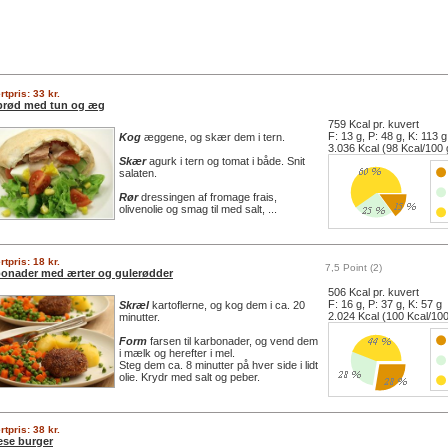
tpris: 33 kr.
brød med tun og æg
759 Kcal pr. kuvert
F: 13 g, P: 48 g, K: 113 g
Kog
æggene, og skær dem i tern.
3.036 Kcal (98 Kcal/100 
Skær
agurk i tern og tomat i både. Snit
salaten.
Rør
dressingen af fromage frais,
olivenolie og smag til med salt, ...
tpris: 18 kr.
7,5 Point (2)
onader med ærter og gulerødder
506 Kcal pr. kuvert
F: 16 g, P: 37 g, K: 57 g
Skræl
kartoflerne, og kog dem i ca. 20
2.024 Kcal (100 Kcal/100
minutter.
Form
farsen til karbonader, og vend dem
i mælk og herefter i mel.
Steg dem ca. 8 minutter på hver side i lidt
olie. Krydr med salt og peber.
tpris: 38 kr.
se burger