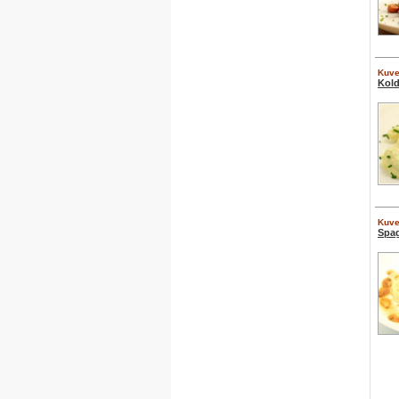
Kuver
Kold
Kuver
Spag