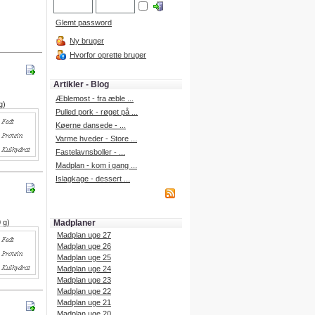
Glemt password
Ny bruger
Hvorfor oprette bruger
Artikler - Blog
Æblemost - fra æble ...
g)
Pulled pork - røget på ...
Køerne dansede - ...
Varme hveder - Store ...
Fastelavnsboller - ...
Madplan - kom i gang ...
Islagkage - dessert ...
 g)
Madplaner
Madplan uge 27
Madplan uge 26
Madplan uge 25
Madplan uge 24
Madplan uge 23
Madplan uge 22
Madplan uge 21
Madplan uge 20