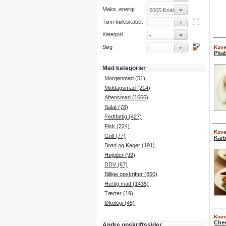
Maks. energi
Tøm køleskabet
Kategori
Søg
Kuver
Pita
Mad kategorier
Morgenmad (51)
Middagsmad (214)
Aftensmad (1666)
Salat (78)
Fedtfattig (427)
Fisk (224)
Kuver
Grill (77)
Karb
Brød og Kager (191)
Højtider (92)
DDV (67)
Billige opskrifter (850)
Hurtig mad (1435)
Tærter (19)
Økologi (45)
Kuver
Chee
Andre opskriftssider