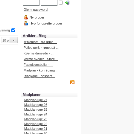
Glemt password
Ny bruger
Hvorfor oprette bruger
 visning
Artikler - Blog
Æblemost - fra æble ...
Pulled pork - røget på ...
Køerne dansede - ...
Varme hveder - Store ...
Fastelavnsboller - ...
Madplan - kom i gang ...
Islagkage - dessert ...
Madplaner
Madplan uge 27
Madplan uge 26
Madplan uge 25
Madplan uge 24
Madplan uge 23
Madplan uge 22
Madplan uge 21
Madplan uge 20