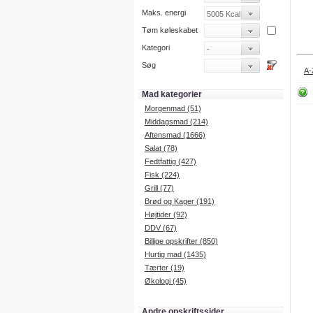
Maks. energi
Tøm køleskabet
Kategori
Søg
A-
Mad kategorier
Morgenmad (51)
Middagsmad (214)
Aftensmad (1666)
Salat (78)
Fedtfattig (427)
Fisk (224)
Grill (77)
Brød og Kager (191)
Højtider (92)
DDV (67)
Billige opskrifter (850)
Hurtig mad (1435)
Tærter (19)
Økologi (45)
Andre opskriftssider