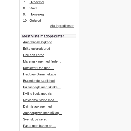
7.
Hvedemel
8.
Vand
9.
Hønseæg
Intelligent søgning
10.
Gulerod
Få foreslået opskrifter.
Alle Ingredienser
Madopskrifter.nu sætter igen
standarden for opskriftssøgning.
Mest viste madopskrifter
Prøv vores nye "Foreslå
opskrifter" funktion.
Amerikansk lagkage
Læs mere her.
Eriks gulerodsbrud
Chili con carne
Marengskage med fløde ...
Mad Forum
Koteletter i fad med ...
Vi har nu oprettet et mad forum,
hvor i kan dele jeres erfaringer.
Hindbær-Drømmekage
Log på med dine oplysninger fra
Brændende kærlighed
Madopskrifter.nu.
Gå til forum
Pizzasnegle med skinke ...
Kylling i cola med ris
Mexicansk tærte med ...
Daim islagkage med ...
Indkøbsliste på SMS
Amagergryde med kål og ...
Du kan få tilsendt din indkøbsliste
Svensk pølseret
på SMS.
Pasta med bacon og ...
For at benytte SMS funktionen,
skal du være logget på, og have