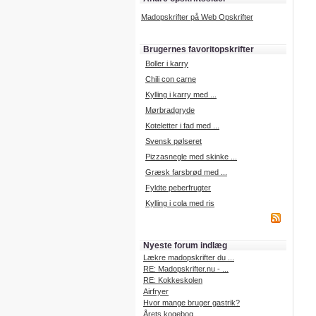
Madopskrifter på Web Opskrifter
Brugernes favoritopskrifter
Boller i karry
Chili con carne
Kylling i karry med ...
Mørbradgryde
Koteletter i fad med ...
Svensk pølseret
Pizzasnegle med skinke ...
Græsk farsbrød med ...
Fyldte peberfrugter
Kylling i cola med ris
Nyeste forum indlæg
Lækre madopskrifter du ...
RE: Madopskrifter.nu - ...
RE: Kokkeskolen
Airfryer
Hvor mange bruger gastrik?
Årets kogebog