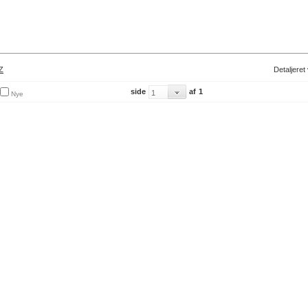
Z
Detaljeret
side
af
1
Nye