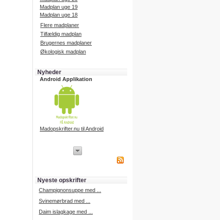
Madplan uge 19
Madplan uge 18
Flere madplaner
Tilfældig madplan
Brugernes madplaner
Økologisk madplan
Nyheder
Android Applikation
Madopskrifter.nu til Android
iPhone Applikation
iPhone applikation.
Hent vores iPhone applikation på
APP Store i dag.
Nyeste opskrifter
iPhone udvikling
Champignonsuppe med ...
Svinemørbrad med ...
Daim islagkage med ...