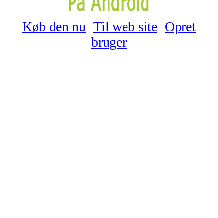
Køb den nu
Til web site
Opret
bruger