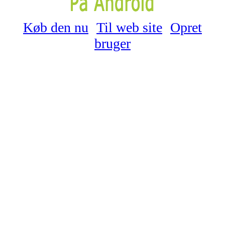
Køb den nu
Til web site
Opret
bruger