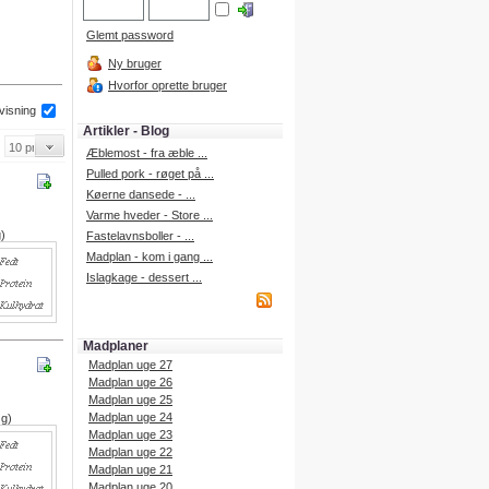
Glemt password
Ny bruger
Hvorfor oprette bruger
 visning
Artikler - Blog
Æblemost - fra æble ...
Pulled pork - røget på ...
Køerne dansede - ...
Varme hveder - Store ...
g)
Fastelavnsboller - ...
Madplan - kom i gang ...
Islagkage - dessert ...
Madplaner
Madplan uge 27
Madplan uge 26
Madplan uge 25
Madplan uge 24
 g)
Madplan uge 23
Madplan uge 22
Madplan uge 21
Madplan uge 20