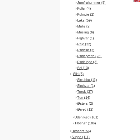
Jumfruhummer (5)
Kuller (4)
Kulmule (2)
Laks (59)
Multe (2)
Musling (6)
Pighvar (1)
Reje (32)
Rødfisk (3)
Rødspætte (23)
Rødtunge (3)
Sej (13)
Sild (6)
Skrubbe (11)
Slethvar (1)
Torsk (37)
Tun (14)
Østers (2)
Ørred (12)
Uden kød (101)
Tilbehør (186)
Dessert (56)
Suppe (111)