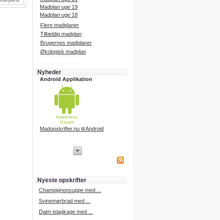
Madplan uge 19
Madplan uge 18
Flere madplaner
Tilfældig madplan
Brugernes madplaner
Økologisk madplan
Nyheder
Android Applikation
Madopskrifter.nu til Android
iPhone Applikation
iPhone applikation.
Hent vores iPhone applikation på
APP Store i dag.
Nyeste opskrifter
iPhone udvikling
Champignonsuppe med ...
Svinemørbrad med ...
Daim islagkage med ...