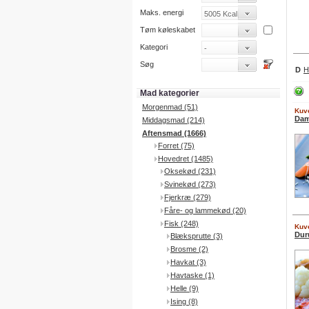
Maks. energi
Tøm køleskabet
Kategori
Søg
D
H
Mad kategorier
Morgenmad (51)
Kuve
Dam
Middagsmad (214)
Aftensmad (1666)
Forret (75)
Hovedret (1485)
Oksekød (231)
Svinekød (273)
Fjerkræ (279)
Fåre- og lammekød (20)
Fisk (248)
Kuve
Dur
Blæksprutte (3)
Brosme (2)
Havkat (3)
Havtaske (1)
Helle (9)
Ising (8)