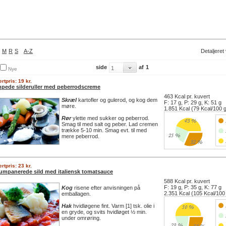
M
R
S
A-Z
Detaljeret
side
af
1
Nye
rtpris: 19 kr.
pede silderuller med peberrodscreme
463 Kcal pr. kuvert
Skræl
kartofler og gulerod, og kog dem
F: 17 g, P: 29 g, K: 51 g
møre.
1.851 Kcal (79 Kcal/100 
Rør
ylette med sukker og peberrod.
Smag til med salt og peber. Lad cremen
trække 5-10 min. Smag evt. til med
mere peberrod.
rtpris: 23 kr.
umpanerede sild med italiensk tomatsauce
588 Kcal pr. kuvert
F: 19 g, P: 35 g, K: 77 g
Kog
risene efter anvisningen på
2.351 Kcal (105 Kcal/100
emballagen.
Hak
hvidløgene fint. Varm [1] tsk. olie i
en gryde, og svits hvidløget ½ min.
under omrøring.