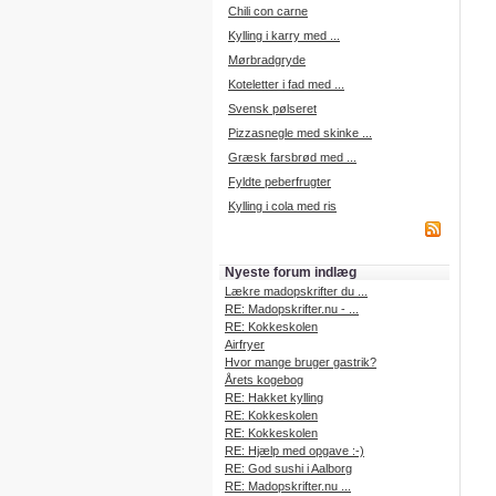
Chili con carne
Kylling i karry med ...
Mørbradgryde
Koteletter i fad med ...
Svensk pølseret
Pizzasnegle med skinke ...
Græsk farsbrød med ...
Fyldte peberfrugter
Kylling i cola med ris
Nyeste forum indlæg
Lækre madopskrifter du ...
RE: Madopskrifter.nu - ...
RE: Kokkeskolen
Airfryer
Hvor mange bruger gastrik?
Årets kogebog
RE: Hakket kylling
RE: Kokkeskolen
RE: Kokkeskolen
RE: Hjælp med opgave :-)
RE: God sushi i Aalborg
RE: Madopskrifter.nu ...