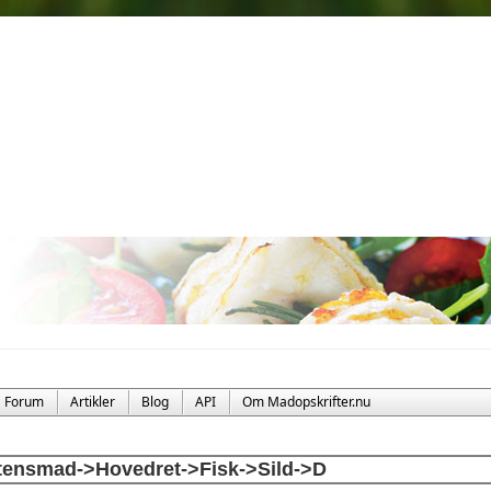
Forum
Artikler
Blog
API
Om Madopskrifter.nu
tensmad->Hovedret->Fisk->Sild->D