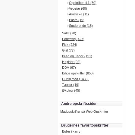
Opskrifter til 1 (50)
Vegetar (60)
Asiatiske (11)
Pasta (19)
Studerende (18)
Salat (78)
Fedtfattig (427)
Fisk (224)
Grill (77)
Brød og Kager (191)
Højtider (92)
DDV (67)
Billige opskrifter (850)
Hurtig mad (1435)
Tærter (19)
Økologi (45)
Andre opskriftssider
Madopskrifter på Web Opskrifter
Brugernes favoritopskrifter
Boller i karry