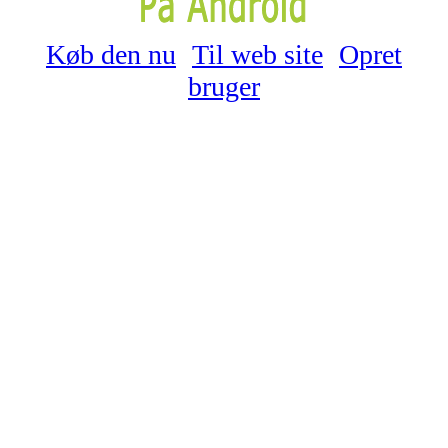
Køb den nu
Til web site
Opret
bruger