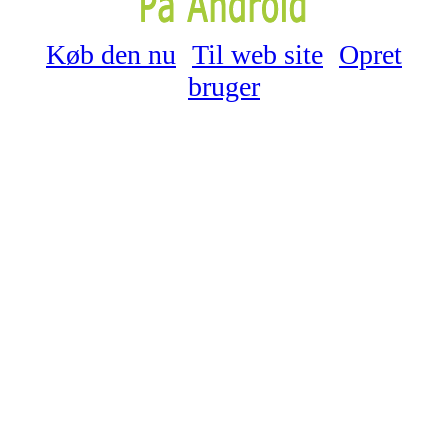
Køb den nu
Til web site
Opret
bruger