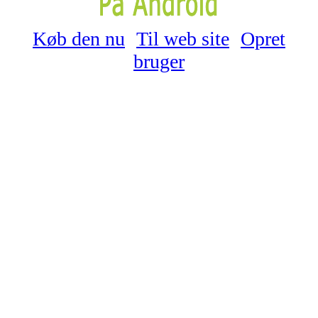
Køb den nu
Til web site
Opret
bruger