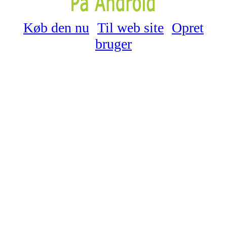
Køb den nu
Til web site
Opret
bruger