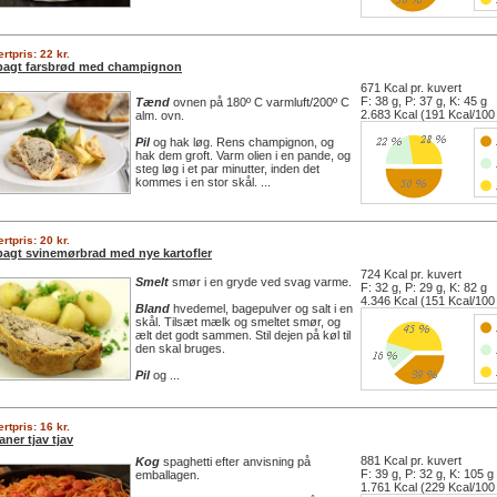
rtpris: 22 kr.
bagt farsbrød med champignon
671 Kcal pr. kuvert
F: 38 g, P: 37 g, K: 45 g
Tænd
ovnen på 180º C varmluft/200º C
2.683 Kcal (191 Kcal/100
alm. ovn.
Pil
og hak løg. Rens champignon, og
hak dem groft. Varm olien i en pande, og
steg løg i et par minutter, inden det
kommes i en stor skål. ...
rtpris: 20 kr.
bagt svinemørbrad med nye kartofler
724 Kcal pr. kuvert
Smelt
smør i en gryde ved svag varme.
F: 32 g, P: 29 g, K: 82 g
4.346 Kcal (151 Kcal/100
Bland
hvedemel, bagepulver og salt i en
skål. Tilsæt mælk og smeltet smør, og
ælt det godt sammen. Stil dejen på køl til
den skal bruges.
Pil
og ...
rtpris: 16 kr.
aner tjav tjav
881 Kcal pr. kuvert
Kog
spaghetti efter anvisning på
F: 39 g, P: 32 g, K: 105 g
emballagen.
1.761 Kcal (229 Kcal/100