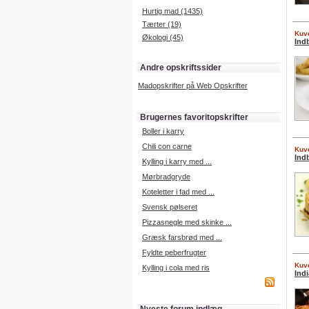
Hurtig mad (1435)
Tærter (19)
Kuve
Økologi (45)
Ind
Andre opskriftssider
Madopskrifter på Web Opskrifter
Brugernes favoritopskrifter
Boller i karry
Chili con carne
Kuve
Ind
Kylling i karry med ...
Mørbradgryde
Koteletter i fad med ...
Svensk pølseret
Pizzasnegle med skinke ...
Græsk farsbrød med ...
Fyldte peberfrugter
Kuve
Kylling i cola med ris
Indi