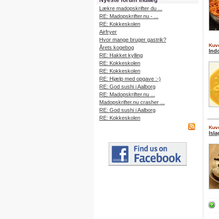
Nyeste forum indlæg
Lækre madopskrifter du ...
RE: Madopskrifter.nu - ...
RE: Kokkeskolen
Airfryer
Hvor mange bruger gastrik?
Kuve
Årets kogebog
Ind
RE: Hakket kylling
RE: Kokkeskolen
RE: Kokkeskolen
RE: Hjælp med opgave :-)
RE: God sushi i Aalborg
RE: Madopskrifter.nu ...
Madopskrifter.nu crasher ...
RE: God sushi i Aalborg
RE: Kokkeskolen
Kuve
Isl