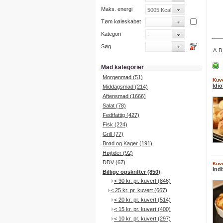
Maks. energi
Tøm køleskabet
Kategori
Søg
A
B
Mad kategorier
Morgenmad (51)
Kuve
Idio
Middagsmad (214)
Aftensmad (1666)
Salat (78)
Fedtfattig (427)
Fisk (224)
Grill (77)
Brød og Kager (191)
Højtider (92)
DDV (67)
Kuve
Ind
Billige opskrifter (850)
< 30 kr. pr. kuvert (846)
< 25 kr. pr. kuvert (667)
< 20 kr. pr. kuvert (514)
< 15 kr. pr. kuvert (400)
< 10 kr. pr. kuvert (297)