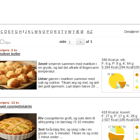
C
D
E
F
G
H
I
J
K
L
M
N
O
P
Q
R
S
T
V
W
Y
Æ
Ø
A-Z
Detaljeret
side
af
1
Nye
rtpris: 2 kr.
tsikret boller
346 Kcal pr. stk.
F: 6 g, P: 8 g, K: 64 g
Smelt
smørret sammen med mælken i
5.184 Kcal (294 Kcal/100
en gryde, og lad det afkøle til fingervarm
temperatur.
Udrør
gæren i mælken sammen med
salt og sukker. Tilsæt æg og mel, og ælt
det godt igennem. Lad dejen hæve 20 ...
rtpris: 13 kr.
bagt courgettetærte
418 Kcal pr. kuvert
F: 27 g, P: 17 g, K: 28 g
Riv
courgetterne groft, og sæt dem til
2.507 Kcal (185 Kcal/100
afdrypning i et dørslag i 5-10 minutter.
Snit
forårsløg fint, og steg i olie i en
gryde i ca. 5 minutter. Tilsæt ris og svits
1 minut under ...