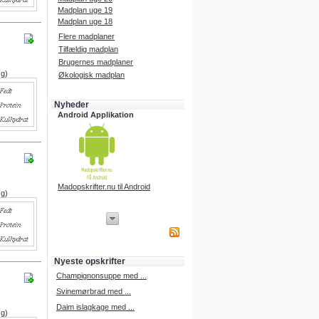
Madplan uge 19
Madplan uge 18
Flere madplaner
Tilfældig madplan
Brugernes madplaner
 g)
Økologisk madplan
Nyheder
Android Applikation
Madopskrifter.nu til Android
 g)
iPhone Applikation
iPhone applikation.
Hent vores iPhone applikation på
APP Store i dag.
Nyeste opskrifter
iPhone udvikling
Champignonsuppe med ...
Svinemørbrad med ...
Daim islagkage med ...
 g)