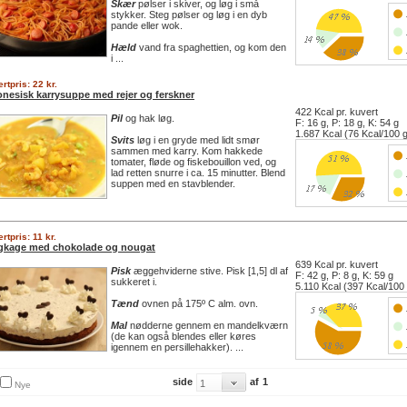
Skær
pølser i skiver, og løg i små
stykker. Steg pølser og løg i en dyb
pande eller wok.
Hæld
vand fra spaghettien, og kom den
i ...
rtpris: 22 kr.
onesisk karrysuppe med rejer og ferskner
422 Kcal pr. kuvert
Pil
og hak løg.
F: 16 g, P: 18 g, K: 54 g
1.687 Kcal (76 Kcal/100 
Svits
løg i en gryde med lidt smør
sammen med karry. Kom hakkede
tomater, fløde og fiskebouillon ved, og
lad retten snurre i ca. 15 minutter. Blend
suppen med en stavblender.
rtpris: 11 kr.
agkage med chokolade og nougat
639 Kcal pr. kuvert
Pisk
æggehviderne stive. Pisk [1,5] dl af
F: 42 g, P: 8 g, K: 59 g
sukkeret i.
5.110 Kcal (397 Kcal/100
Tænd
ovnen på 175º C alm. ovn.
Mal
nødderne gennem en mandelkværn
(de kan også blendes eller køres
igennem en persillehakker). ...
side
af
1
Nye