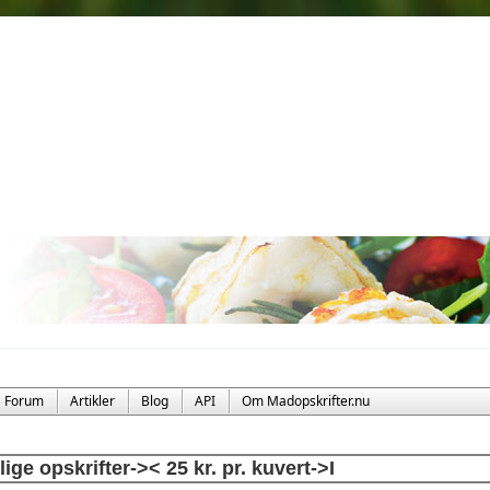
Forum
Artikler
Blog
API
Om Madopskrifter.nu
llige opskrifter->< 25 kr. pr. kuvert->I