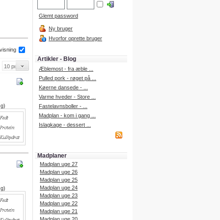
Glemt password
Ny bruger
Hvorfor oprette bruger
 visning
Artikler - Blog
Æblemost - fra æble ...
Pulled pork - røget på ...
Køerne dansede - ...
Varme hveder - Store ...
 g)
Fastelavnsboller - ...
Madplan - kom i gang ...
Islagkage - dessert ...
Madplaner
Madplan uge 27
Madplan uge 26
Madplan uge 25
Madplan uge 24
 g)
Madplan uge 23
Madplan uge 22
Madplan uge 21
Madplan uge 20