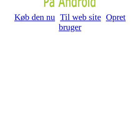
Køb den nu
Til web site
Opret
bruger