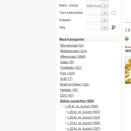
Maks. energi
Tøm køleskabet
Kategori
Søg
1
A
Mad kategorier
Morgenmad (51)
Kuve
Jød
Middagsmad (214)
Aftensmad (1666)
Salat (78)
Fedtfattig (427)
Fisk (224)
Grill (77)
Brød og Kager (191)
Højtider (92)
DDV (67)
Billige opskrifter (850)
< 30 kr. pr. kuvert (846)
< 25 kr. pr. kuvert (667)
< 20 kr. pr. kuvert (514)
< 15 kr. pr. kuvert (400)
< 10 kr. pr. kuvert (297)