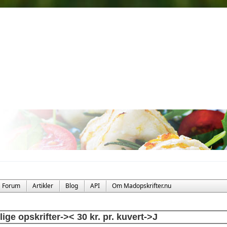
Forum
Artikler
Blog
API
Om Madopskrifter.nu
llige opskrifter->< 30 kr. pr. kuvert->J