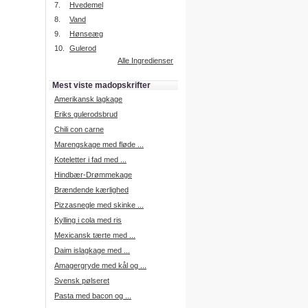
7.
Hvedemel
8.
Vand
9.
Hønseæg
Intelligent søgning
10.
Gulerod
Få foreslået opskrifter.
Alle Ingredienser
Madopskrifter.nu sætter igen
standarden for opskriftssøgning.
Mest viste madopskrifter
Prøv vores nye "Foreslå
opskrifter" funktion.
Amerikansk lagkage
Læs mere her.
Eriks gulerodsbrud
Chili con carne
Marengskage med fløde ...
Mad Forum
Koteletter i fad med ...
Vi har nu oprettet et mad forum,
hvor i kan dele jeres erfaringer.
Hindbær-Drømmekage
Log på med dine oplysninger fra
Brændende kærlighed
Madopskrifter.nu.
Gå til forum
Pizzasnegle med skinke ...
Kylling i cola med ris
Mexicansk tærte med ...
Daim islagkage med ...
Indkøbsliste på SMS
Amagergryde med kål og ...
Du kan få tilsendt din indkøbsliste
Svensk pølseret
på SMS.
Pasta med bacon og ...
For at benytte SMS funktionen,
skal du være logget på, og have