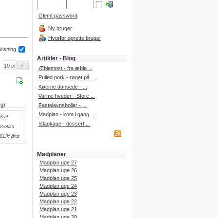
Glemt password
Ny bruger
Hvorfor oprette bruger
 visning
Artikler - Blog
Æblemost - fra æble ...
Pulled pork - røget på ...
Køerne dansede - ...
Varme hveder - Store ...
 g)
Fastelavnsboller - ...
Madplan - kom i gang ...
Islagkage - dessert ...
Madplaner
Madplan uge 27
Madplan uge 26
Madplan uge 25
Madplan uge 24
Madplan uge 23
Madplan uge 22
Madplan uge 21
Madplan uge 20