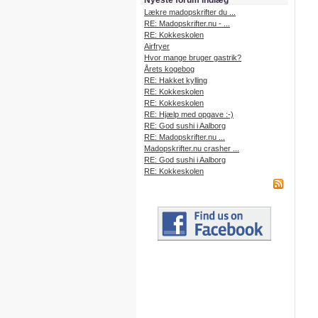
Nyeste forum indlæg
Lækre madopskrifter du ...
RE: Madopskrifter.nu - ...
RE: Kokkeskolen
Airfryer
Hvor mange bruger gastrik?
Årets kogebog
RE: Hakket kylling
RE: Kokkeskolen
RE: Kokkeskolen
RE: Hjælp med opgave :-)
RE: God sushi i Aalborg
RE: Madopskrifter.nu ...
Madopskrifter.nu crasher ...
RE: God sushi i Aalborg
RE: Kokkeskolen