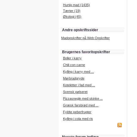
Hurtig mad (1435)
Tærter (19)
Økologi (45)
Andre opskriftssider
Madopskrifter på Web Opskrifter
Brugernes favoritopskrifter
Boller i karry
Chili con carne
Kylling i karry med ...
Mørbradgryde
Koteletter i fad med ...
Svensk pølseret
Pizzasnegle med skinke ...
Græsk farsbrød med ...
Fyldte peberfrugter
Kylling i cola med ris