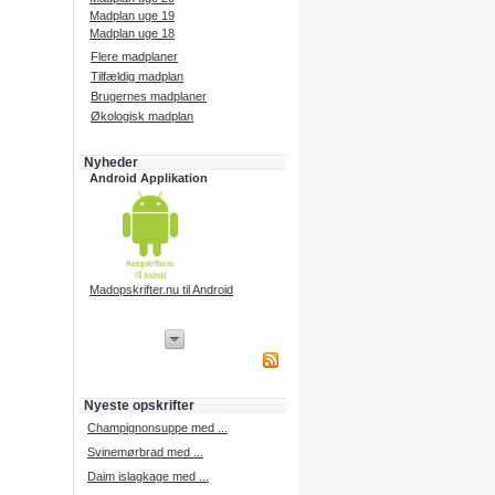
Madplan uge 19
Madplan uge 18
Flere madplaner
Tilfældig madplan
Brugernes madplaner
Økologisk madplan
Nyheder
Android Applikation
Madopskrifter.nu til Android
iPhone Applikation
iPhone applikation.
Hent vores iPhone applikation på
APP Store i dag.
Nyeste opskrifter
iPhone udvikling
Champignonsuppe med ...
Svinemørbrad med ...
Daim islagkage med ...