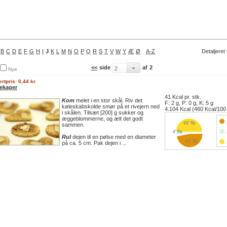
B
C
D
E
F
G
H
I
J
K
L
M
N
O
P
Q
R
S
T
V
W
Y
Æ
Ø
A-Z
Detaljeret
<<
side
af
2
Nye
rtpris: 0,44 kr.
ekager
41 Kcal pr. stk.
Kom
melet i en stor skål. Riv det
F: 2 g, P: 0 g, K: 5 g
køleskabskolde smør på et rivejern ned
4.104 Kcal (460 Kcal/100
i skålen. Tilsæt [200] g sukker og
æggeblommerne, og ælt det godt
sammen.
Rul
dejen til en pølse med en diameter
på ca. 5 cm. Pak dejen i ...