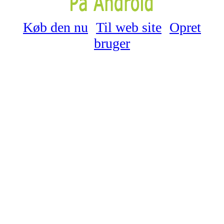
Køb den nu
Til web site
Opret
bruger