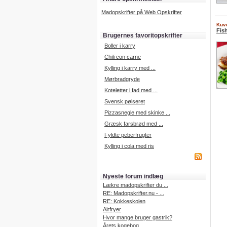
Madopskrifter på Web Opskrifter
Kuve
Fis
Brugernes favoritopskrifter
Boller i karry
Chili con carne
Kylling i karry med ...
Mørbradgryde
Koteletter i fad med ...
Svensk pølseret
Pizzasnegle med skinke ...
Græsk farsbrød med ...
Fyldte peberfrugter
Kylling i cola med ris
Nyeste forum indlæg
Lækre madopskrifter du ...
RE: Madopskrifter.nu - ...
RE: Kokkeskolen
Airfryer
Hvor mange bruger gastrik?
Årets kogebog