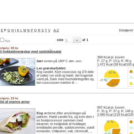
E
F
G
H
I
K
L
M
N
P
Q
R
S
T
V
A-Z
Detaljeret
side
af
1
Nye
rtpris: 20 kr.
dt hokkaidogræskar med spidskålssalat
368 Kcal pr. kuvert
F: 17 g, P: 13 g, K: 46 g
Sæt
ovnen på 180º C alm. ovn.
1.472 Kcal (58 Kcal/100 
Lav græskarfyldet:
Kog vandet. Kom couscous og 2/3-dele
af saltet i en skål og hæld det kogende
vand på. Dæk med husholdningsfilm og
lad couscousen trække til ...
rtpris: 23 kr.
fel af grønne ærter
997 Kcal pr. kuvert
F: 31 g, P: 37 g, K: 148 g
Kog
ærterne efter anvisningen på
2.990 Kcal (219 Kcal/100
pakken. Hæld vandet fra, og kom dem i
en foodprocessor sammen med
kikærter, to tredjedele af hvidløget,
bredbladet persille, spidskommen, stødt
koriander, chilipulver, salt, citronsaft, ...