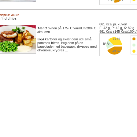
rtpris: 38 kr.
h ’nd chips
861 Kcal pr. kuvert
F: 42 g, P: 42 g, K: 82 g
Tænd
ovnen på 175º C varmluft/200º C
861 Kcal (145 Kcal/100 g
alm. ovn.
Skyl
kartofler og skær dem ud i små
pommes frittes, læg dem på en
bageplade med bagepapir, dryppes med
olivenolie, krydres ...