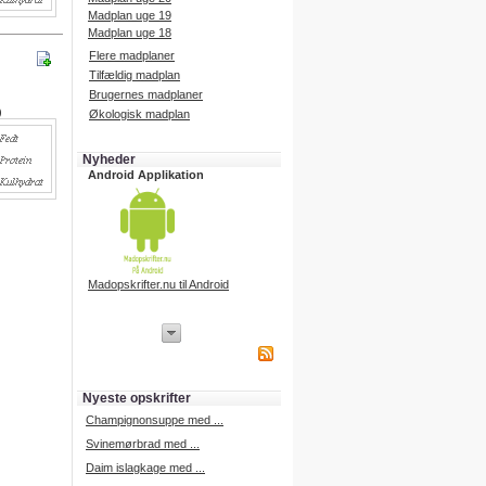
Madplan uge 19
Madplan uge 18
Flere madplaner
Tilfældig madplan
Brugernes madplaner
)
Økologisk madplan
Nyheder
Android Applikation
Madopskrifter.nu til Android
iPhone Applikation
iPhone applikation.
Hent vores iPhone applikation på
APP Store i dag.
Nyeste opskrifter
iPhone udvikling
Champignonsuppe med ...
Svinemørbrad med ...
Daim islagkage med ...