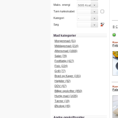
Maks. energi
Tøm køleskabet
Kategori
Søg
B
C
Mad kategorier
Morgenmad (51)
Kuve
Fyl
Middagsmad (214)
Aftensmad (1666)
Salat (78)
Fedtfattig (427)
Fisk (224)
Grill (77)
Brød og Kager (191)
Højtider (92)
DDV (67)
Kuve
Fala
Billige opskrifter (850)
Hurtig mad (1435)
Tærter (19)
Økologi (45)
Andre opskriftssider