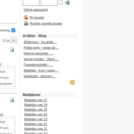
Glemt password
Ny bruger
Hvorfor oprette bruger
 visning
Artikler - Blog
Æblemost - fra æble ...
Pulled pork - røget på ...
Køerne dansede - ...
Varme hveder - Store ...
g)
Fastelavnsboller - ...
Madplan - kom i gang ...
Islagkage - dessert ...
Madplaner
Madplan uge 27
Madplan uge 26
Madplan uge 25
Madplan uge 24
 g)
Madplan uge 23
Madplan uge 22
Madplan uge 21
Madplan uge 20