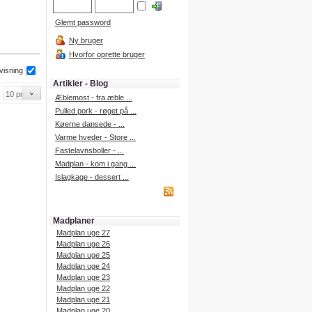
Glemt password
Ny bruger
Hvorfor oprette bruger
 visning
Artikler - Blog
Æblemost - fra æble ...
Pulled pork - røget på ...
Køerne dansede - ...
Varme hveder - Store ...
Fastelavnsboller - ...
Madplan - kom i gang ...
Islagkage - dessert ...
Madplaner
Madplan uge 27
Madplan uge 26
Madplan uge 25
Madplan uge 24
Madplan uge 23
Madplan uge 22
Madplan uge 21
Madplan uge 20