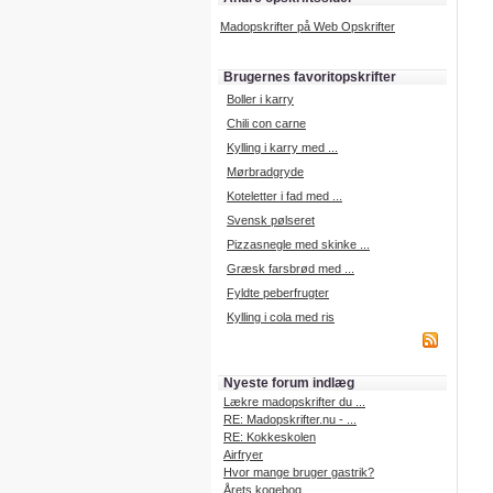
Madopskrifter på Web Opskrifter
Brugernes favoritopskrifter
Boller i karry
Chili con carne
Kylling i karry med ...
Mørbradgryde
Koteletter i fad med ...
Svensk pølseret
Pizzasnegle med skinke ...
Græsk farsbrød med ...
Fyldte peberfrugter
Kylling i cola med ris
Nyeste forum indlæg
Lækre madopskrifter du ...
RE: Madopskrifter.nu - ...
RE: Kokkeskolen
Airfryer
Hvor mange bruger gastrik?
Årets kogebog