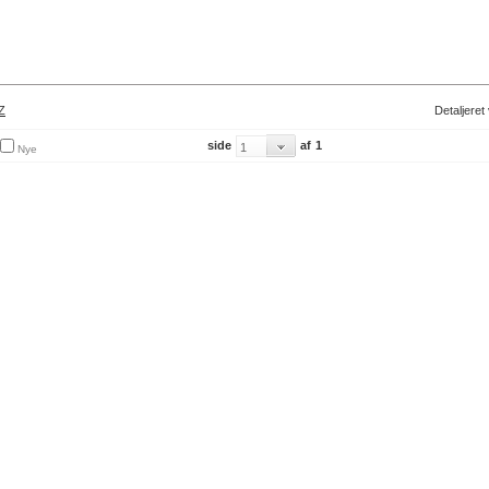
Z
Detaljeret
side
af
1
Nye