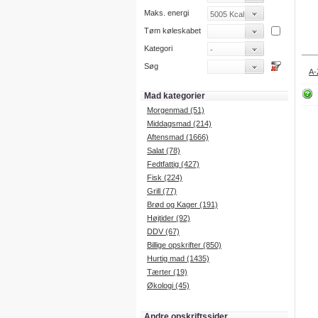
Maks. energi
Tøm køleskabet
Kategori
Søg
A-
Mad kategorier
Morgenmad (51)
Middagsmad (214)
Aftensmad (1666)
Salat (78)
Fedtfattig (427)
Fisk (224)
Grill (77)
Brød og Kager (191)
Højtider (92)
DDV (67)
Billige opskrifter (850)
Hurtig mad (1435)
Tærter (19)
Økologi (45)
Andre opskriftssider