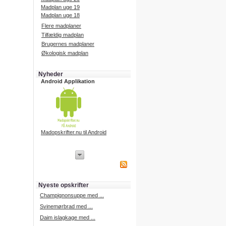
Madplan uge 19
Madplan uge 18
Flere madplaner
Tilfældig madplan
Brugernes madplaner
Økologisk madplan
Nyheder
Android Applikation
Madopskrifter.nu til Android
iPhone Applikation
iPhone applikation.
Hent vores iPhone applikation på
APP Store i dag.
Nyeste opskrifter
iPhone udvikling
Champignonsuppe med ...
Svinemørbrad med ...
Daim islagkage med ...