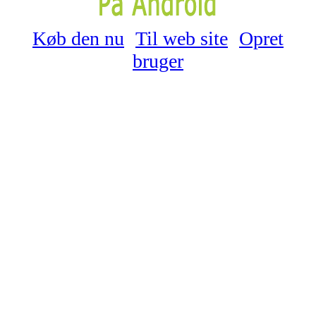
Køb den nu
Til web site
Opret
bruger