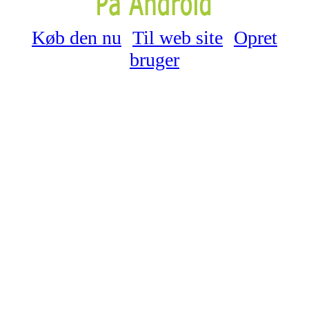
Køb den nu
Til web site
Opret
bruger