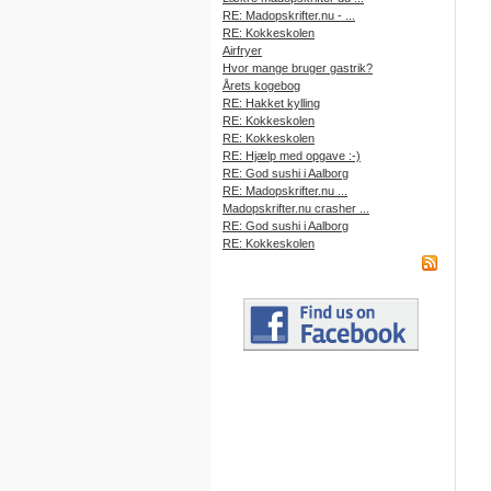
RE: Madopskrifter.nu - ...
RE: Kokkeskolen
Airfryer
Hvor mange bruger gastrik?
Årets kogebog
RE: Hakket kylling
RE: Kokkeskolen
RE: Kokkeskolen
RE: Hjælp med opgave :-)
RE: God sushi i Aalborg
RE: Madopskrifter.nu ...
Madopskrifter.nu crasher ...
RE: God sushi i Aalborg
RE: Kokkeskolen