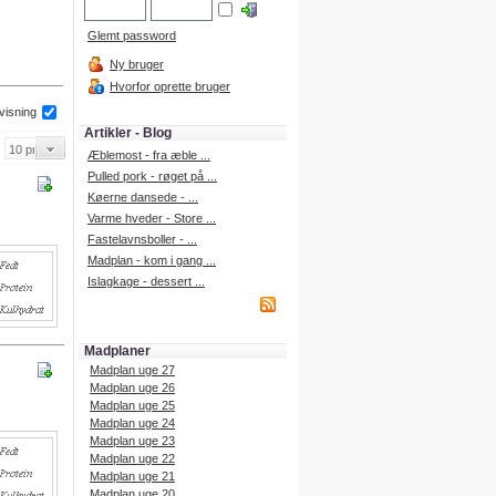
Glemt password
Ny bruger
Hvorfor oprette bruger
 visning
Artikler - Blog
Æblemost - fra æble ...
Pulled pork - røget på ...
Køerne dansede - ...
Varme hveder - Store ...
Fastelavnsboller - ...
Madplan - kom i gang ...
Islagkage - dessert ...
Madplaner
Madplan uge 27
Madplan uge 26
Madplan uge 25
Madplan uge 24
Madplan uge 23
Madplan uge 22
Madplan uge 21
Madplan uge 20