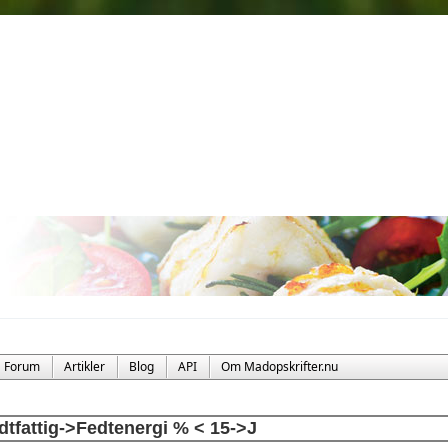
Forum
Artikler
Blog
API
Om Madopskrifter.nu
dtfattig->Fedtenergi % < 15->J