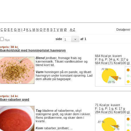
C
D
E
F
G
H
I
J
K
L
M
N
O
P
R
S
T
V
W
Ø
A-Z
Detaljeret
side
af
1
Nye
rtpris: 38 kr.
dbærkoldskål med honningristet havregryn
664 Kcal pr. kuvert
Blend
jordbær, fromage frais og
F: 8 g, P: 34 g, K: 117 g
kærnemælk. Tilsæt vanillesukker og
664 Kcal (71 Kcal/100 g)
blend kort tid.
Varm
honningen på en pande, og tilsæt
havregryn under konstant oprøring. Lad
dem afkøle på bagepapir.
rtpris: 14 kr.
dbær-rabarber grød
71 Kcal pr. kuvert
F: 1 g, P: 1 g, K: 17 g
Tag
bladene af rabarberne, skyl
284 Kcal (51 Kcal/100 g)
stængerne godt, og skær dem i skiver.
Rens
jordbærrene, og skær dem i
kvarte.
Kom
rabarber, jordbær, ...