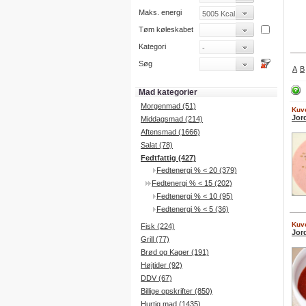
Maks. energi
Tøm køleskabet
Kategori
Søg
A
B
Mad kategorier
Morgenmad (51)
Kuve
Jor
Middagsmad (214)
Aftensmad (1666)
Salat (78)
Fedtfattig (427)
Fedtenergi % < 20 (379)
Fedtenergi % < 15 (202)
Fedtenergi % < 10 (95)
Fedtenergi % < 5 (36)
Kuve
Fisk (224)
Jor
Grill (77)
Brød og Kager (191)
Højtider (92)
DDV (67)
Billige opskrifter (850)
Hurtig mad (1435)