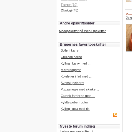
Tærter (19)
Økologi (45)
Kuve
Jor
Andre opskriftssider
Madopskrifter på Web Opskrifter
Brugernes favoritopskrifter
Boller i karry
Chili con carne
Kylling i karry med ...
Mørbradgryde
Koteletter i fad med ...
Svensk pølseret
Pizzasnegle med skinke ...
Græsk farsbrød med ...
Fyldte peberfrugter
Kylling i cola med ris
Nyeste forum indlæg
Lækre madopskrifter du ...