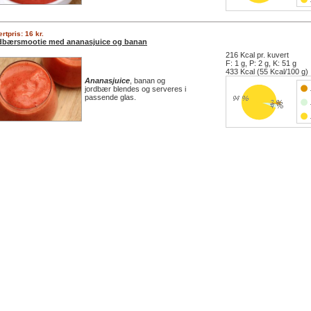
rtpris: 16 kr.
dbærsmootie med ananasjuice og banan
216 Kcal pr. kuvert
F: 1 g, P: 2 g, K: 51 g
433 Kcal (55 Kcal/100 g)
Ananasjuice
, banan og
jordbær blendes og serveres i
passende glas.