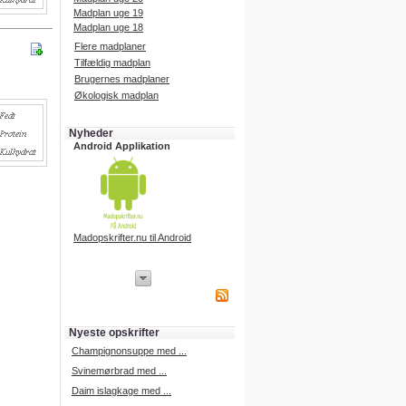
Madplan uge 19
Madplan uge 18
Flere madplaner
Tilfældig madplan
Brugernes madplaner
Økologisk madplan
Nyheder
Android Applikation
Madopskrifter.nu til Android
iPhone Applikation
iPhone applikation.
Hent vores iPhone applikation på
APP Store i dag.
Nyeste opskrifter
iPhone udvikling
Champignonsuppe med ...
Svinemørbrad med ...
Daim islagkage med ...