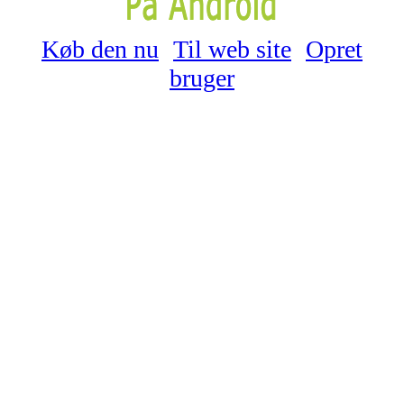
Køb den nu
Til web site
Opret
bruger