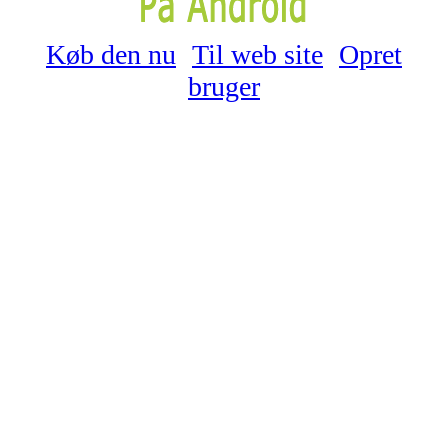
Køb den nu
Til web site
Opret
bruger