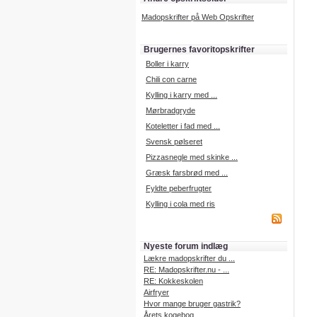
Madopskrifter på Web Opskrifter
Brugernes favoritopskrifter
Boller i karry
Chili con carne
Kylling i karry med ...
Mørbradgryde
Koteletter i fad med ...
Svensk pølseret
Pizzasnegle med skinke ...
Græsk farsbrød med ...
Fyldte peberfrugter
Kylling i cola med ris
Nyeste forum indlæg
Lækre madopskrifter du ...
RE: Madopskrifter.nu - ...
RE: Kokkeskolen
Airfryer
Hvor mange bruger gastrik?
Årets kogebog