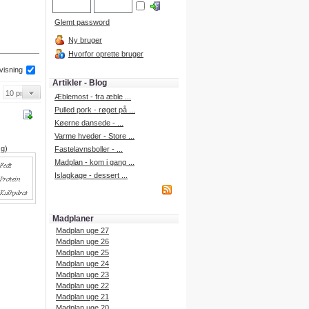
Glemt password
Ny bruger
Hvorfor oprette bruger
 visning
Artikler - Blog
Æblemost - fra æble ...
Pulled pork - røget på ...
Køerne dansede - ...
Varme hveder - Store ...
 g)
Fastelavnsboller - ...
Madplan - kom i gang ...
Islagkage - dessert ...
Madplaner
Madplan uge 27
Madplan uge 26
Madplan uge 25
Madplan uge 24
Madplan uge 23
Madplan uge 22
Madplan uge 21
Madplan uge 20