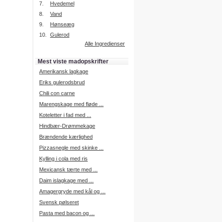
7.
Hvedemel
8.
Vand
9.
Hønseæg
Intelligent søgning
10.
Gulerod
Få foreslået opskrifter.
Alle Ingredienser
Madopskrifter.nu sætter igen
standarden for opskriftssøgning.
Mest viste madopskrifter
Prøv vores nye "Foreslå
opskrifter" funktion.
Amerikansk lagkage
Læs mere her.
Eriks gulerodsbrud
Chili con carne
Marengskage med fløde ...
Mad Forum
Koteletter i fad med ...
Vi har nu oprettet et mad forum,
hvor i kan dele jeres erfaringer.
Hindbær-Drømmekage
Log på med dine oplysninger fra
Brændende kærlighed
Madopskrifter.nu.
Gå til forum
Pizzasnegle med skinke ...
Kylling i cola med ris
Mexicansk tærte med ...
Daim islagkage med ...
Indkøbsliste på SMS
Amagergryde med kål og ...
Du kan få tilsendt din indkøbsliste
Svensk pølseret
på SMS.
Pasta med bacon og ...
For at benytte SMS funktionen,
skal du være logget på, og have