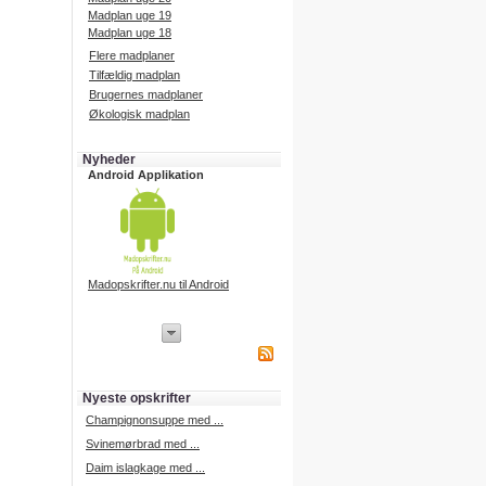
Madplan uge 19
Madplan uge 18
Flere madplaner
Tilfældig madplan
Brugernes madplaner
Økologisk madplan
Nyheder
Android Applikation
Madopskrifter.nu til Android
iPhone Applikation
iPhone applikation.
Hent vores iPhone applikation på
APP Store i dag.
Nyeste opskrifter
iPhone udvikling
Champignonsuppe med ...
Svinemørbrad med ...
Daim islagkage med ...