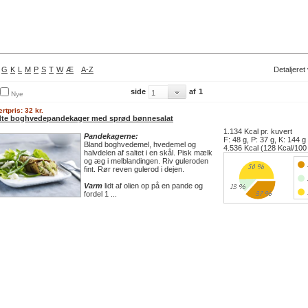
G
K
L
M
P
S
T
W
Æ
A-Z
Detaljeret
side
af
1
Nye
rtpris: 32 kr.
dte boghvedepandekager med sprød bønnesalat
1.134 Kcal pr. kuvert
Pandekagerne:
F: 48 g, P: 37 g, K: 144 g
Bland boghvedemel, hvedemel og
4.536 Kcal (128 Kcal/100
halvdelen af saltet i en skål. Pisk mælk
og æg i melblandingen. Riv guleroden
fint. Rør reven gulerod i dejen.
Varm
lidt af olien op på en pande og
fordel 1 ...