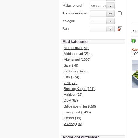
Maks. energi
Tøm køleskabet
Kategori
Søg
B
F
Mad kategorier
Morgenmad (51)
Kuve
Fyl
Middagsmad (214)
Aftensmad (1666)
Salat (78)
Fedtfattig (427)
Fisk (224)
Grill (77)
Brød og Kager (191)
Højtider (92)
DDV (67)
Billige opskrifter (850)
Hurtig mad (1435)
Tærter (19)
Økologi (45)
Andre opskriftssider