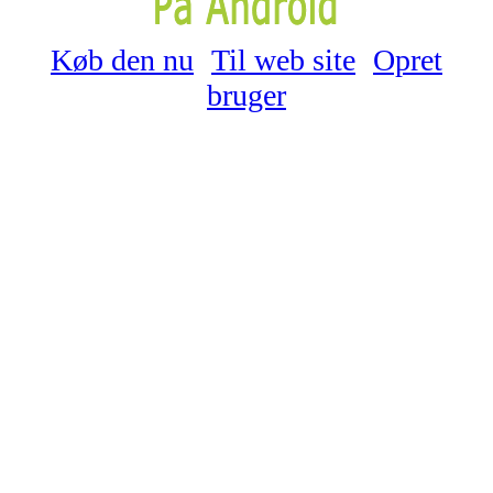
Køb den nu
Til web site
Opret
bruger