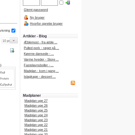
Glemt password
Ny bruger
Hvorfor oprette bruger
 visning
Artikler - Blog
Æblemost - fra æble ...
Pulled pork - røget på ...
Køerne dansede - ...
Varme hveder - Store ...
g)
Fastelavnsboller - ...
Madplan - kom i gang ...
Islagkage - dessert ...
Madplaner
Madplan uge 27
Madplan uge 26
Madplan uge 25
Madplan uge 24
Madplan uge 23
Madplan uge 22
Madplan uge 21
Madplan uge 20