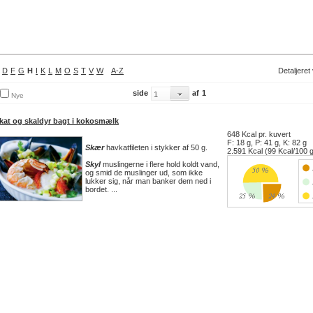
D
F
G
H
I
K
L
M
O
S
T
V
W
A-Z
Detaljeret
side
af
1
Nye
kat og skaldyr bagt i kokosmælk
648 Kcal pr. kuvert
F: 18 g, P: 41 g, K: 82 g
Skær
havkatfileten i stykker af 50 g.
2.591 Kcal (99 Kcal/100 
Skyl
muslingerne i flere hold koldt vand,
og smid de muslinger ud, som ikke
lukker sig, når man banker dem ned i
bordet. ...