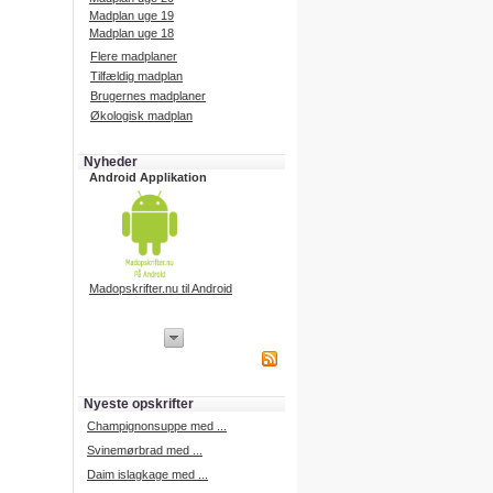
Madplan uge 19
Madplan uge 18
Flere madplaner
Tilfældig madplan
Brugernes madplaner
Økologisk madplan
Nyheder
Android Applikation
Madopskrifter.nu til Android
iPhone Applikation
iPhone applikation.
Hent vores iPhone applikation på
APP Store i dag.
Nyeste opskrifter
iPhone udvikling
Champignonsuppe med ...
Svinemørbrad med ...
Daim islagkage med ...