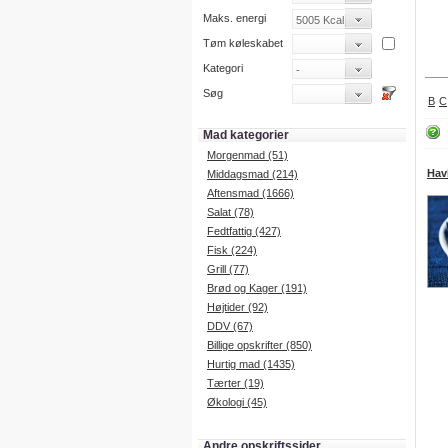
Maks. energi
Tøm køleskabet
Kategori
Søg
B
C
Mad kategorier
Morgenmad (51)
Hav
Middagsmad (214)
Aftensmad (1666)
Salat (78)
Fedtfattig (427)
Fisk (224)
Grill (77)
Brød og Kager (191)
Højtider (92)
DDV (67)
Billige opskrifter (850)
Hurtig mad (1435)
Tærter (19)
Økologi (45)
Andre opskriftssider