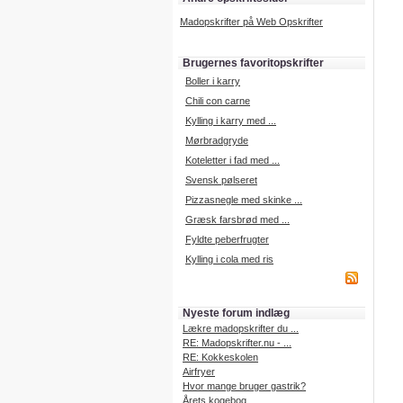
Madopskrifter på Web Opskrifter
Brugernes favoritopskrifter
Boller i karry
Chili con carne
Kylling i karry med ...
Mørbradgryde
Koteletter i fad med ...
Svensk pølseret
Pizzasnegle med skinke ...
Græsk farsbrød med ...
Fyldte peberfrugter
Kylling i cola med ris
Nyeste forum indlæg
Lækre madopskrifter du ...
RE: Madopskrifter.nu - ...
RE: Kokkeskolen
Airfryer
Hvor mange bruger gastrik?
Årets kogebog