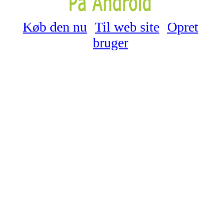
Køb den nu
Til web site
Opret
bruger