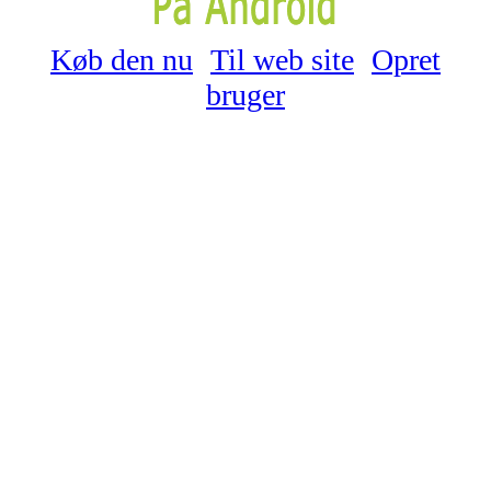
Køb den nu
Til web site
Opret
bruger