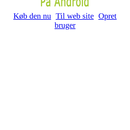
Køb den nu
Til web site
Opret
bruger