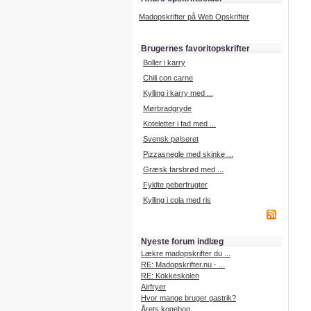
Madopskrifter på Web Opskrifter
Brugernes favoritopskrifter
Boller i karry
Chili con carne
Kylling i karry med ...
Mørbradgryde
Koteletter i fad med ...
Svensk pølseret
Pizzasnegle med skinke ...
Græsk farsbrød med ...
Fyldte peberfrugter
Kylling i cola med ris
Nyeste forum indlæg
Lækre madopskrifter du ...
RE: Madopskrifter.nu - ...
RE: Kokkeskolen
Airfryer
Hvor mange bruger gastrik?
Årets kogebog