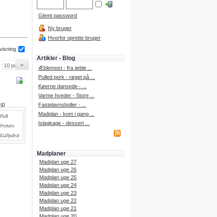
Glemt password
Ny bruger
Hvorfor oprette bruger
 visning
Artikler - Blog
Æblemost - fra æble ...
Pulled pork - røget på ...
Køerne dansede - ...
Varme hveder - Store ...
 g)
Fastelavnsboller - ...
Madplan - kom i gang ...
Islagkage - dessert ...
Madplaner
Madplan uge 27
Madplan uge 26
Madplan uge 25
Madplan uge 24
Madplan uge 23
Madplan uge 22
Madplan uge 21
Madplan uge 20