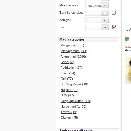
Maks. energi
Tøm køleskabet
Kategori
Søg
1
Mad kategorier
Morgenmad (51)
Kuve
Van
Middagsmad (214)
Aftensmad (1666)
Salat (78)
Fedtfattig (427)
Fisk (224)
Grill (77)
Brød og Kager (191)
Højtider (92)
DDV (67)
Billige opskrifter (850)
Hurtig mad (1435)
Tærter (19)
Økologi (45)
Andre opskriftssider