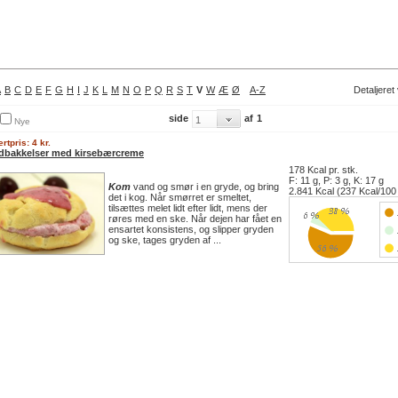
A
B
C
D
E
F
G
H
I
J
K
L
M
N
O
P
Q
R
S
T
V
W
Æ
Ø
A-Z
Detaljeret
side
af
1
Nye
rtpris: 4 kr.
dbakkelser med kirsebærcreme
178 Kcal pr. stk.
F: 11 g, P: 3 g, K: 17 g
Kom
vand og smør i en gryde, og bring
2.841 Kcal (237 Kcal/100
det i kog. Når smørret er smeltet,
tilsættes melet lidt efter lidt, mens der
røres med en ske. Når dejen har fået en
ensartet konsistens, og slipper gryden
og ske, tages gryden af ...