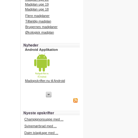
Madplan uge 19
Madplan uge 18
Flere madplaner
Tilfældig madplan
Brugernes madplaner
Økologisk madplan
Nyheder
Android Applikation
Madopskrifter.nu til Android
iPhone Applikation
iPhone applikation.
Hent vores iPhone applikation på
APP Store i dag.
Nyeste opskrifter
iPhone udvikling
Champignonsuppe med ...
Svinemørbrad med ...
Daim islagkage med ...