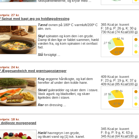
rødspættefileterne, og krydr med ...
rtpris: 27 kr.
 Spinat med bagt æg og hvidløgsdressing
365 Kcal pr. kuvert
Tænd
ovnen på 180º C varmluft/200º C
F: 18 g, P: 26 g, K: 30 g
alm. ovn.
730 Kcal (74 Kcal/100 g)
Skyl
spinaten og kom den i en gryde.
Damp til den lige er faldet sammen, hæld
væden fra, og kom spinaten i et ovnfast
fad.
Slå
forsigtigt ...
rtpris: 24 kr.
 Æggesandwich med grøntsagsstænger
409 Kcal pr. kuvert
Kog
æggene hårdkogte, og køl dem
F: 23 g, P: 19 g, K: 37 g
herefter af under den kolde hane.
409 Kcal (85 Kcal/100 g)
Skræl
gulerødder og skær dem i stave.
Vask agurk og bladselleri, og skær
ligeledes dem i stave.
Rør
en dressing ...
rtpris: 18 kr.
 dejligste morgengrød
345 Kcal pr. kuvert
F: 8 g, P: 9 g, K: 63 g
Hæld
havregryn i en gryde,
345 Kcal (64 Kcal/100 g)
og tilsæt vand og [1] tsk. kanel.