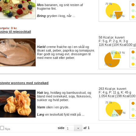
Mos
bananen, og snit resten af
frugterne fint.
Bring
gryden i kog, når ...
rtpris: 3 kr.
sing til rejecocktail
58 Kcal pr. kuvert
F: 5 g, P: 2 g, K: 3 g
116 Kcal (104 Kcal/100 g
Hæld
creme fraiche op i en skål og
tilsæt salt, peber, paprika og tomatpure.
Rør godt og smag evt. dressingen til
med mere salt eller peber.
stegte wontons med svinekød
263 Kcal pr. kuvert
F: 4 g, P: 11 g, K: 45 g
Hak
løg, hvidløg og bambusskud, og
1.054 Kcal (198 Kcal/100
bland med svinekød, soja, fiskesovs,
sukker og hvid peber.
Varm
olien i en gryde.
Læg
en teskefuld fyld midt på ...
side
af
1
Nye