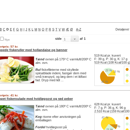
B
C
D
E
F
G
H
I
J
K
L
M
N
O
P
R
S
T
V
W
Æ
Ø
A-Z
Detaljeret
side
af
1
Nye
rtpris: 57 kr.
pede fiskeruller med hollandaise og bønner
519 Kcal pr. kuvert
F: 39 g, P: 30 g, K: 17 g
Tænd
ovnen på 175º C varmluft/200º C
519 Kcal (108 Kcal/100 g
alm. ovn.
Rul
fiskefileterne med skyllede
spinatblade indeni, fastgør dem med
små træspyd, og læg dem i et ildfast
fad. Dryp med lidt ...
rtpris: 41 kr.
pet fiskeroulade med hvidløgsost og rød peber
628 Kcal pr. kuvert
Tænd
ovnen på 180º C varmluft/200º C
F: 7 g, P: 36 g, K: 96 g
alm. ovn.
2.510 Kcal (159 Kcal/100
Kog
risene efter anvisningen på
emballagen
Fordel
hvidløgsost på