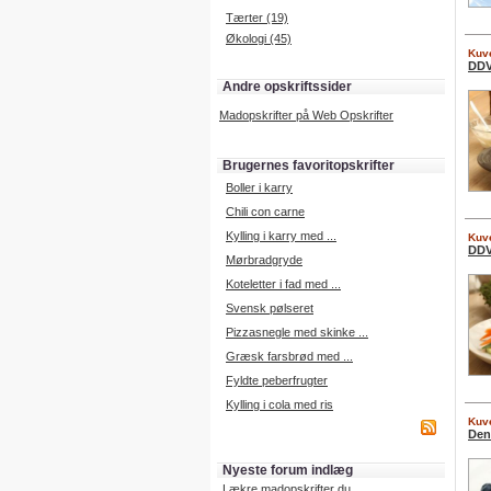
Tærter (19)
Økologi (45)
Kuve
DDV
Andre opskriftssider
Madopskrifter på Web Opskrifter
Brugernes favoritopskrifter
Boller i karry
Chili con carne
Kylling i karry med ...
Kuve
DDV
Mørbradgryde
Koteletter i fad med ...
Svensk pølseret
Pizzasnegle med skinke ...
Græsk farsbrød med ...
Fyldte peberfrugter
Kylling i cola med ris
Kuve
Den
Nyeste forum indlæg
Lækre madopskrifter du ...