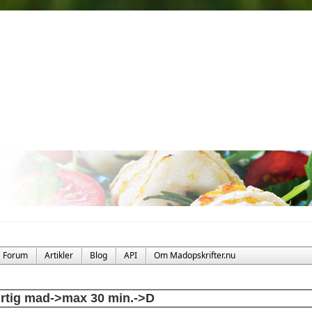
Forum
Artikler
Blog
API
Om Madopskrifter.nu
rtig mad->max 30 min.->D