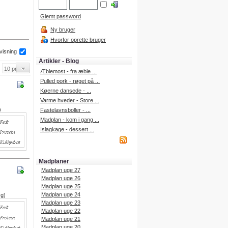
Glemt password
Ny bruger
Hvorfor oprette bruger
 visning
Artikler - Blog
Æblemost - fra æble ...
Pulled pork - røget på ...
Køerne dansede - ...
Varme hveder - Store ...
)
Fastelavnsboller - ...
Madplan - kom i gang ...
Islagkage - dessert ...
Madplaner
Madplan uge 27
Madplan uge 26
Madplan uge 25
Madplan uge 24
 g)
Madplan uge 23
Madplan uge 22
Madplan uge 21
Madplan uge 20