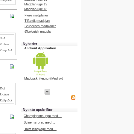
Madplan uge 19
Madplan uge 18
Flere madplaner
Tilfældig madplan
Brugernes madplaner
Økologisk madplan
Nyheder
Android Applikation
Madopskrifter.nu til Android
iPhone Applikation
iPhone applikation.
Hent vores iPhone applikation på
APP Store i dag.
Nyeste opskrifter
iPhone udvikling
Champignonsuppe med ...
Svinemørbrad med ...
Daim islagkage med ...