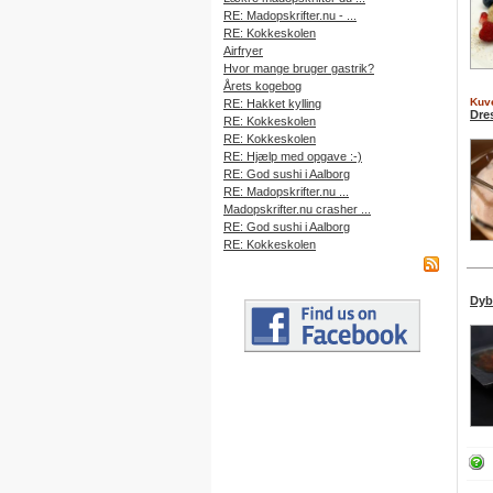
RE: Madopskrifter.nu - ...
RE: Kokkeskolen
Airfryer
Hvor mange bruger gastrik?
Årets kogebog
Kuve
RE: Hakket kylling
Dres
RE: Kokkeskolen
RE: Kokkeskolen
RE: Hjælp med opgave :-)
RE: God sushi i Aalborg
RE: Madopskrifter.nu ...
Madopskrifter.nu crasher ...
RE: God sushi i Aalborg
RE: Kokkeskolen
Dyb