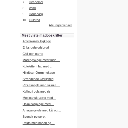
7.
Hvedemel
8.
Vand
9.
Hønseæg
Intelligent søgning
10.
Gulerod
Få foreslået opskrifter.
Alle Ingredienser
Madopskrifter.nu sætter igen
standarden for opskriftssøgning.
Mest viste madopskrifter
Prøv vores nye "Foreslå
opskrifter" funktion.
Amerikansk lagkage
Læs mere her.
Eriks gulerodsbrud
Chili con carne
Marengskage med fløde ...
Mad Forum
Koteletter i fad med ...
Vi har nu oprettet et mad forum,
hvor i kan dele jeres erfaringer.
Hindbær-Drømmekage
Log på med dine oplysninger fra
Brændende kærlighed
Madopskrifter.nu.
Gå til forum
Pizzasnegle med skinke ...
Kylling i cola med ris
Mexicansk tærte med ...
Daim islagkage med ...
Indkøbsliste på SMS
Amagergryde med kål og ...
Du kan få tilsendt din indkøbsliste
Svensk pølseret
på SMS.
Pasta med bacon og ...
For at benytte SMS funktionen,
skal du være logget på, og have