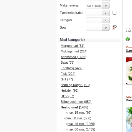
Maks. energi
Tøm køleskabet
Kategori
Søg
"
A
Mad kategorier
Morgenmad (51)
Kuve
Dam
Middagsmad (214)
Aftensmad (1666)
Salat (78)
Fedtfattig (427)
Fisk (224)
Grill (77)
Brød og Kager (191)
Højtider (92)
DDV (67)
Kuve
Dam
Billige opskrifter (850)
Hurtig mad (1435)
max 15 min. (97)
max 30 min. (558)
max 45 min. (1055)
max 60 min. (1435)