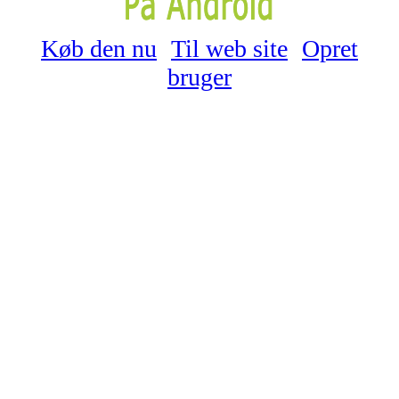
Køb den nu
Til web site
Opret
bruger