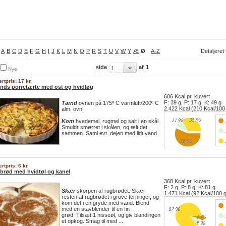
A
B
C
D
E
F
G
H
I
J
K
L
M
N
O
P
R
S
T
U
V
W
Y
Æ
Ø
A-Z
Detaljeret
side
af
1
Nye
rtpris: 17 kr.
inds porretærte med ost og hvidløg
606 Kcal pr. kuvert
F: 39 g, P: 17 g, K: 49 g
Tænd
ovnen på 175º C varmluft/200º C
2.422 Kcal (210 Kcal/100
alm. ovn.
Kom
hvedemel, rugmel og salt i en skål.
Smuldr smørret i skålen, og ælt det
sammen. Saml evt. dejen med lidt vand.
rtpris: 6 kr.
ebrød med hvidtøl og kanel
368 Kcal pr. kuvert
F: 2 g, P: 8 g, K: 81 g
Skær
skorpen af rugbrødet. Skær
1.471 Kcal (92 Kcal/100 
resten af rugbrødet i grove terninger, og
kom det i en gryde med vand. Blend
med en stavblender til en fin
grød. Tilsæt 1 nisseøl, og giv blandingen
et opkog. Smag til med ...