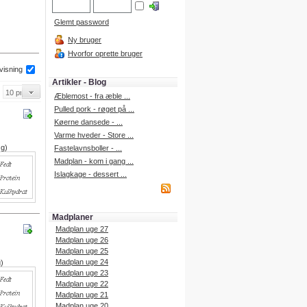
Glemt password
Ny bruger
Hvorfor oprette bruger
 visning
Artikler - Blog
Æblemost - fra æble ...
Pulled pork - røget på ...
Køerne dansede - ...
Varme hveder - Store ...
 g)
Fastelavnsboller - ...
Madplan - kom i gang ...
Islagkage - dessert ...
Madplaner
Madplan uge 27
Madplan uge 26
Madplan uge 25
Madplan uge 24
g)
Madplan uge 23
Madplan uge 22
Madplan uge 21
Madplan uge 20