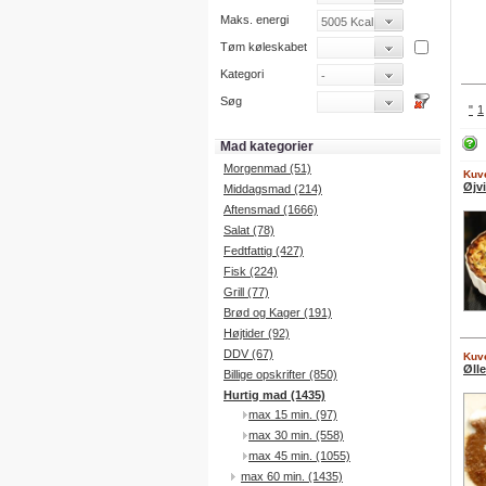
Maks. energi
Tøm køleskabet
Kategori
Søg
"
1
Mad kategorier
Morgenmad (51)
Kuve
Øjv
Middagsmad (214)
Aftensmad (1666)
Salat (78)
Fedtfattig (427)
Fisk (224)
Grill (77)
Brød og Kager (191)
Højtider (92)
DDV (67)
Kuve
Øll
Billige opskrifter (850)
Hurtig mad (1435)
max 15 min. (97)
max 30 min. (558)
max 45 min. (1055)
max 60 min. (1435)