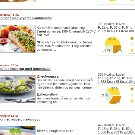
rtpris: 48 kr.
ed bagt med krydret brødkrumme
710 Kcal pr. kuvert
F: 22 g, P: 38 g, K: 94 g
Kartoffelfad med mandeldressing:
2.839 Kcal (111 Kcal/100 
Tænd
ovnen på 190º C varmluft/ 225º C
alm. ovn.
Skur
eller skrab kartoflerne, og halvér
dem. Halvér tomaterne. Læg kartofler
og tomater ...
rtpris: 34 kr.
ed i dobbelt røg med bønnesalat
383 Kcal pr. kuvert
Ørredmousse:
F: 16 g, P: 29 g, K: 38 g
Smuldr den røgede ørred ned i en skål
1.533 Kcal (85 Kcal/100 
og rør den blød med rygeosten. Hak
halvdelen af dilden og rør den i cremen.
Saltmandler:
Rist mandlerne på en tør pande. Kog
vandet, og rør ...
rtpris: 44 kr.
ed med auberginekompot
472 Kcal pr. kuvert
F: 15 g, P: 38 g, K: 51 g
Skær
auberginerne i tern.
1.886 Kcal (83 Kcal/100 