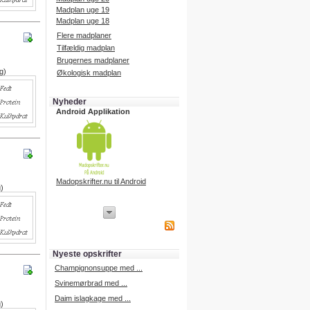
Madplan uge 19
Madplan uge 18
Flere madplaner
Tilfældig madplan
Brugernes madplaner
g)
Økologisk madplan
Nyheder
Android Applikation
Madopskrifter.nu til Android
g)
iPhone Applikation
iPhone applikation.
Hent vores iPhone applikation på
APP Store i dag.
Nyeste opskrifter
iPhone udvikling
Champignonsuppe med ...
Svinemørbrad med ...
Daim islagkage med ...
g)