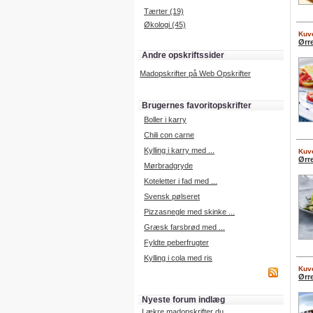
Tærter (19)
Økologi (45)
Kuve
Ørr
Andre opskriftssider
Madopskrifter på Web Opskrifter
Brugernes favoritopskrifter
Boller i karry
Chili con carne
Kylling i karry med ...
Kuve
Ørr
Mørbradgryde
Koteletter i fad med ...
Svensk pølseret
Pizzasnegle med skinke ...
Græsk farsbrød med ...
Fyldte peberfrugter
Kylling i cola med ris
Kuve
Ørr
Nyeste forum indlæg
Lækre madopskrifter du ...