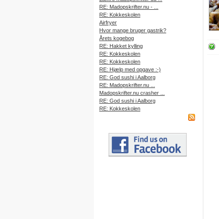
RE: Madopskrifter.nu - ...
RE: Kokkeskolen
Airfryer
Hvor mange bruger gastrik?
Årets kogebog
RE: Hakket kylling
RE: Kokkeskolen
RE: Kokkeskolen
RE: Hjælp med opgave :-)
RE: God sushi i Aalborg
RE: Madopskrifter.nu ...
Madopskrifter.nu crasher ...
RE: God sushi i Aalborg
RE: Kokkeskolen