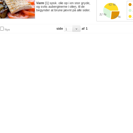
Varm
[1] spsk. olie op i en stor gryde,
og svits auberginerne i olien, til de
begynder at brune jævnt på alle sider.
side
af
1
Nye