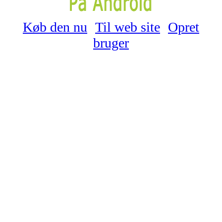
Køb den nu
Til web site
Opret
bruger