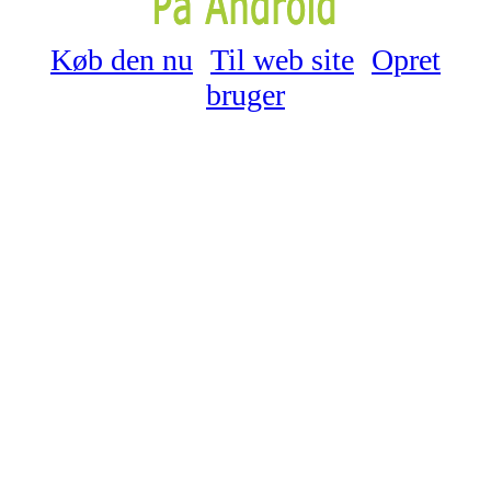
Køb den nu
Til web site
Opret
bruger