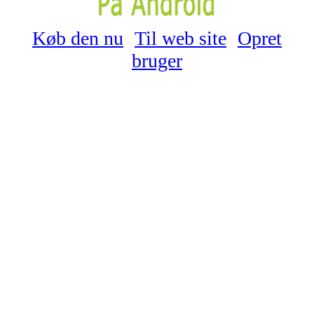
Køb den nu
Til web site
Opret
bruger