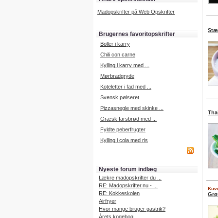
Madopskrifter på Web Opskrifter
Stæ
Brugernes favoritopskrifter
Boller i karry
Chili con carne
Kylling i karry med ...
Mørbradgryde
Koteletter i fad med ...
Svensk pølseret
Pizzasnegle med skinke ...
Thai
Græsk farsbrød med ...
Fyldte peberfrugter
Kylling i cola med ris
Nyeste forum indlæg
Lækre madopskrifter du ...
RE: Madopskrifter.nu - ...
Kuve
RE: Kokkeskolen
Grø
Airfryer
Hvor mange bruger gastrik?
Årets kogebog