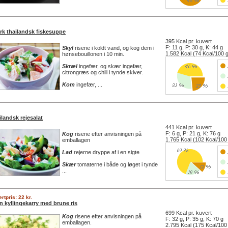
rk thailandsk fiskesuppe
395 Kcal pr. kuvert
F: 11 g, P: 30 g, K: 44 g
Skyl
risene i koldt vand, og kog dem i
1.582 Kcal (74 Kcal/100 
hønsebouillonen i 10 min.
Skræl
ingefær, og skær ingefær,
citrongræs og chili i tynde skiver.
Kom
ingefær, ...
landsk rejesalat
441 Kcal pr. kuvert
F: 6 g, P: 21 g, K: 76 g
Kog
risene efter anvisningen på
1.765 Kcal (102 Kcal/100
emballagen
Lad
rejerne dryppe af i en sigte
Skær
tomaterne i både og løget i tynde
...
rtpris: 22 kr.
n kyllingekarry med brune ris
699 Kcal pr. kuvert
Kog
risene efter anvisningen på
F: 32 g, P: 35 g, K: 70 g
emballagen.
2.795 Kcal (175 Kcal/100