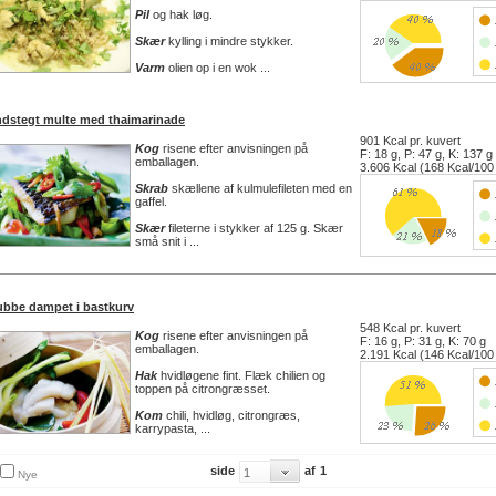
Pil
og hak løg.
Skær
kylling i mindre stykker.
Varm
olien op i en wok ...
ndstegt multe med thaimarinade
901 Kcal pr. kuvert
Kog
risene efter anvisningen på
F: 18 g, P: 47 g, K: 137 g
emballagen.
3.606 Kcal (168 Kcal/100
Skrab
skællene af kulmulefileten med en
gaffel.
Skær
fileterne i stykker af 125 g. Skær
små snit i ...
ubbe dampet i bastkurv
548 Kcal pr. kuvert
Kog
risene efter anvisningen på
F: 16 g, P: 31 g, K: 70 g
emballagen.
2.191 Kcal (146 Kcal/100
Hak
hvidløgene fint. Flæk chilien og
toppen på citrongræsset.
Kom
chili, hvidløg, citrongræs,
karrypasta, ...
side
af
1
Nye