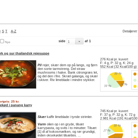
O
S
T
A-Z
Detaljeret
side
af
1
Nye
rk og sur thailandsk rejesuppe
276 Kcal pr. kuvert
F: 4 g, P: 32 g, K: 24 g
Pil
rejer, skær dem op på langs, og fjern
552 Kcal (32 Kcal/100 g)
den sorte tarmstreng. Del straw
mushrooms i halve. Bank citrongræs let,
og del den i fire. Skræl galanga, og skær
i skiver. Riv limeblade i mindre stykker.
rtpris: 25 kr.
ekød i panang karry
745 Kcal pr. kuvert
F: 37 g, P: 32 g, K: 72 g
Skær
kaffir limeblade i tynde strimler.
2.981 Kcal (191 Kcal/100
Varm
olien op i en gryde, tilsæt
karrypasta, og svits i to minutter. Tilsæt
[1] dl af kokosmælken, og rør grundigt,
inden oksekødet tilsættes. ...