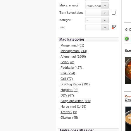
Maks. energi
Tøm køleskabet
Kategori
Søg
G
Mad kategorier
Morgenmad (51)
Stæ
Middagsmad (214)
Aftensmad (1666)
Salat (78)
Fedtfattig (427)
Fisk (224)
Grill (77)
Brød og Kager (191)
Højtider (92)
DDV (67)
Kuve
Oks
Billige opskrifter (850)
Hurtig mad (1435)
Tærter (19)
Økologi (45)
Andre opskriftssider