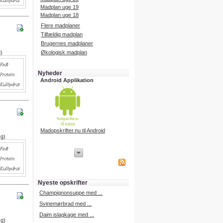
Madplan uge 19
Madplan uge 18
Flere madplaner
Tilfældig madplan
Brugernes madplaner
g)
Økologisk madplan
Nyheder
Android Applikation
Madopskrifter.nu til Android
 g)
iPhone Applikation
iPhone applikation.
Hent vores iPhone applikation på
APP Store i dag.
Nyeste opskrifter
iPhone udvikling
Champignonsuppe med ...
Svinemørbrad med ...
Daim islagkage med ...
 g)