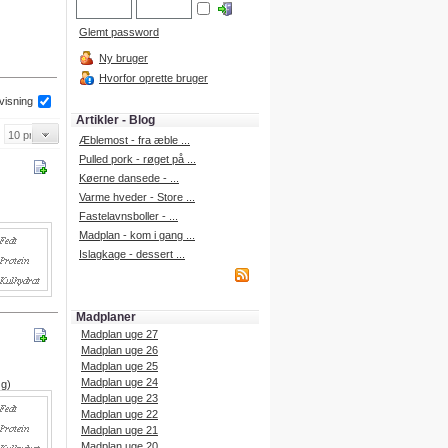
Glemt password
Ny bruger
Hvorfor oprette bruger
 visning
Artikler - Blog
Æblemost - fra æble ...
Pulled pork - røget på ...
Køerne dansede - ...
Varme hveder - Store ...
Fastelavnsboller - ...
Madplan - kom i gang ...
Islagkage - dessert ...
Madplaner
Madplan uge 27
Madplan uge 26
Madplan uge 25
Madplan uge 24
 g)
Madplan uge 23
Madplan uge 22
Madplan uge 21
Madplan uge 20