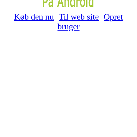
Køb den nu
Til web site
Opret
bruger