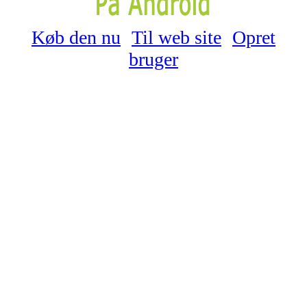
Køb den nu
Til web site
Opret
bruger