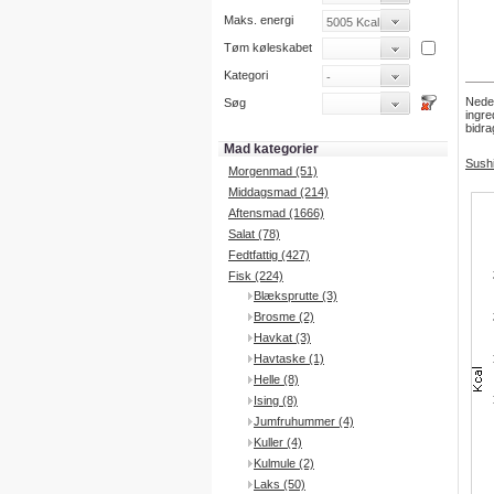
Maks. energi
Tøm køleskabet
Kategori
Neden
Søg
ingre
bidra
Mad kategorier
Sushi
Morgenmad (51)
Middagsmad (214)
Aftensmad (1666)
Salat (78)
Fedtfattig (427)
Fisk (224)
Blæksprutte (3)
Brosme (2)
Havkat (3)
Havtaske (1)
Helle (8)
Ising (8)
Jumfruhummer (4)
Kuller (4)
Kulmule (2)
Laks (50)