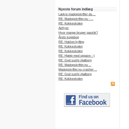
Nyeste forum indlæg
Lækre madopskrifter du ...
RE: Madopskrifter.nu - ...
RE: Kokkeskolen
Airfryer
Hvor mange bruger gastrik?
Årets kogebog
RE: Hakket kylling
RE: Kokkeskolen
RE: Kokkeskolen
RE: Hjælp med opgave :-)
RE: God sushi i Aalborg
RE: Madopskrifter.nu ...
Madopskrifter.nu crasher ...
RE: God sushi i Aalborg
RE: Kokkeskolen