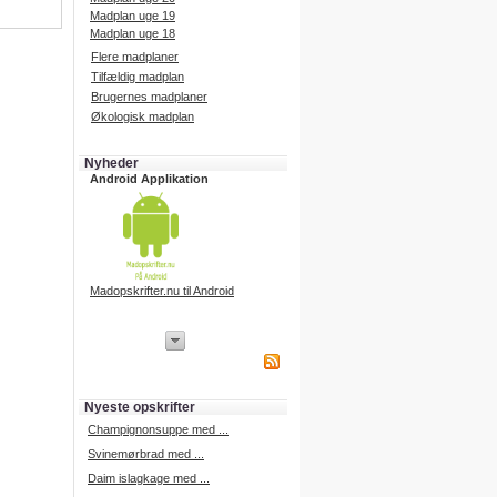
Madplan uge 19
Madplan uge 18
Flere madplaner
Tilfældig madplan
Brugernes madplaner
Økologisk madplan
Nyheder
Android Applikation
Madopskrifter.nu til Android
iPhone Applikation
iPhone applikation.
Hent vores iPhone applikation på
APP Store i dag.
Nyeste opskrifter
iPhone udvikling
Champignonsuppe med ...
Svinemørbrad med ...
Daim islagkage med ...