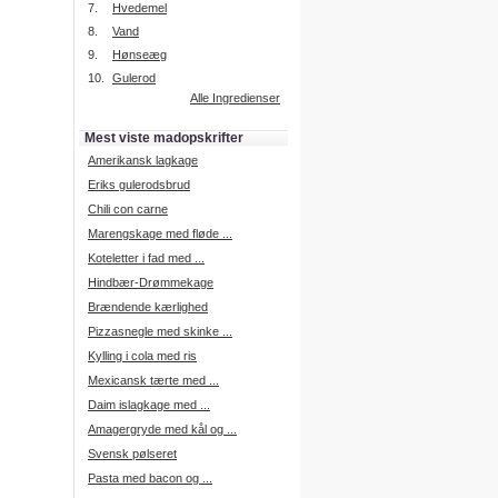
7.
Hvedemel
8.
Vand
9.
Hønseæg
Intelligent søgning
10.
Gulerod
Få foreslået opskrifter.
Alle Ingredienser
Madopskrifter.nu sætter igen
standarden for opskriftssøgning.
Mest viste madopskrifter
Prøv vores nye "Foreslå
opskrifter" funktion.
Amerikansk lagkage
Læs mere her.
Eriks gulerodsbrud
Chili con carne
Marengskage med fløde ...
Mad Forum
Koteletter i fad med ...
Vi har nu oprettet et mad forum,
hvor i kan dele jeres erfaringer.
Hindbær-Drømmekage
Log på med dine oplysninger fra
Brændende kærlighed
Madopskrifter.nu.
Gå til forum
Pizzasnegle med skinke ...
Kylling i cola med ris
Mexicansk tærte med ...
Daim islagkage med ...
Indkøbsliste på SMS
Amagergryde med kål og ...
Du kan få tilsendt din indkøbsliste
Svensk pølseret
på SMS.
Pasta med bacon og ...
For at benytte SMS funktionen,
skal du være logget på, og have