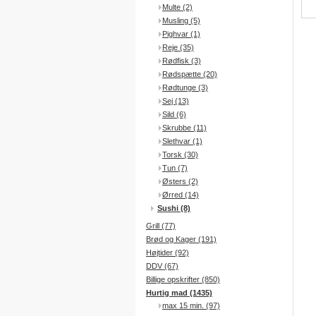
Multe (2)
Musling (5)
Pighvar (1)
Reje (35)
Rødfisk (3)
Rødspætte (20)
Rødtunge (3)
Sej (13)
Sild (6)
Skrubbe (11)
Slethvar (1)
Torsk (30)
Tun (7)
Østers (2)
Ørred (14)
Sushi (8)
Grill (77)
Brød og Kager (191)
Højtider (92)
DDV (67)
Billige opskrifter (850)
Hurtig mad (1435)
max 15 min. (97)