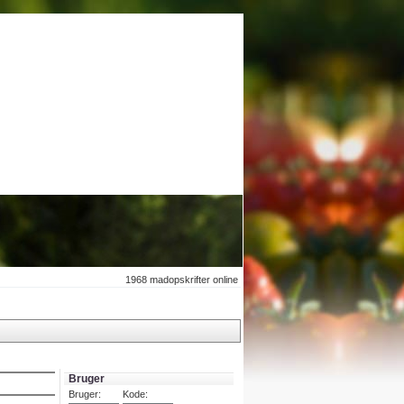
1968
madopskrifter online
Bruger
Bruger:
Kode: