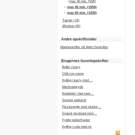
max 30 min. (558)
max 45 min. (1055)
max 60 min. (1435)
Tærter (19)
Økologi (45)
Andre opskriftssider
Madopskrifter på Web Opskrifter
Brugernes favoritopskrifter
Boller i karry
Chili con carne
Kylling i karry med ...
Mørbradgryde
Koteletter i fad med ...
Svensk pølseret
Pizzasnegle med skinke ...
Græsk farsbrød med ...
Fyldte peberfrugter
Kylling i cola med ris