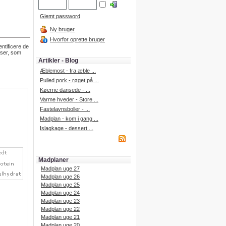
Glemt password
Ny bruger
Hvorfor oprette bruger
entificere de
nser, som
Artikler - Blog
Æblemost - fra æble ...
Pulled pork - røget på ...
Køerne dansede - ...
Varme hveder - Store ...
Fastelavnsboller - ...
Madplan - kom i gang ...
Islagkage - dessert ...
Madplaner
Madplan uge 27
Madplan uge 26
Madplan uge 25
Madplan uge 24
Madplan uge 23
Madplan uge 22
Madplan uge 21
Madplan uge 20