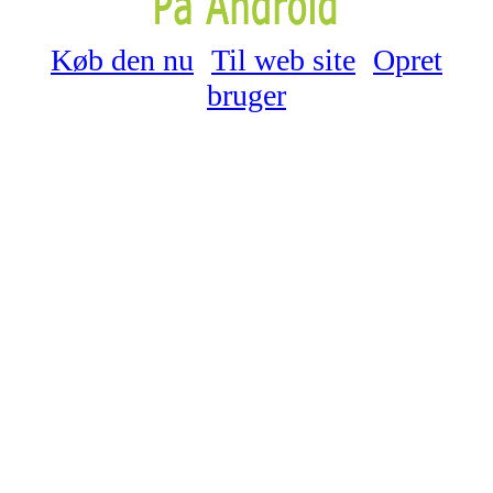
Køb den nu
Til web site
Opret
bruger