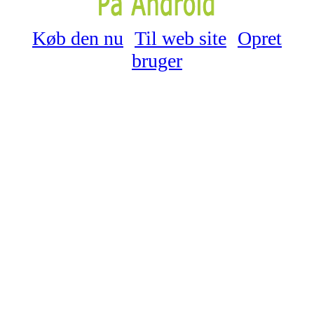
Køb den nu
Til web site
Opret
bruger