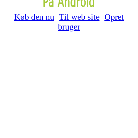
Køb den nu
Til web site
Opret
bruger