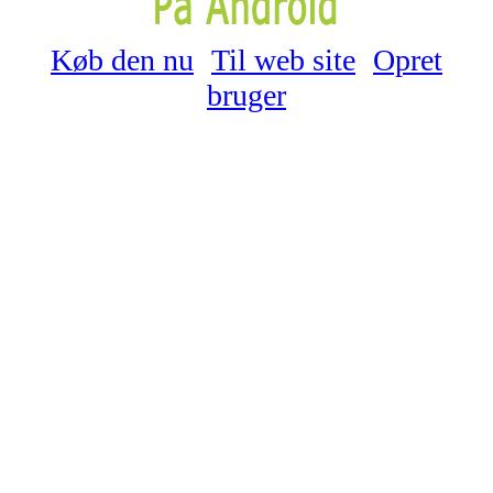
Køb den nu
Til web site
Opret
bruger