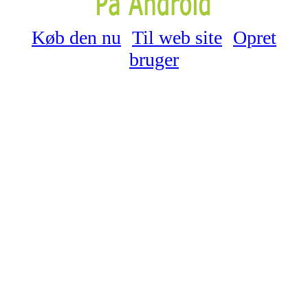
Køb den nu
Til web site
Opret
bruger