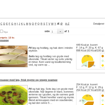
C
D
E
F
G
H
I
J
K
L
M
N
O
P
Q
R
S
T
V
W
Y
Æ
Ø
A-Z
Detaljeret
side
af
1
Nye
rtpris: 13 kr.
esuppe
449 Kcal pr. kuvert
F: 14 g, P: 20 g, K: 67 g
Pil
løg og hvidløg, og hak dem i mindre
898 Kcal (63 Kcal/100 g)
stykker.
Svits
løg og hvidløg i en gryde med
olivenolie. Tilsæt ærter og svits yderlig
et minut. Kom vand og bouillonterning
ved, og varm op ...
esuppe med løg, frisk mynte og stegte svampe
254 Kcal pr. kuvert
F: 12 g, P: 12 g, K: 29 g
Pil
og hak løg. Svits løg i en gryde med
254 Kcal (37 Kcal/100 g)
olivenolie. Når løgene er klare, kommes
ærterne op i gryden, og de varmes godt
igennem. Tilsæt herefter vand og mynte.
Blend ærtesuppen med en stavblender,
og lad den simre 5 ...