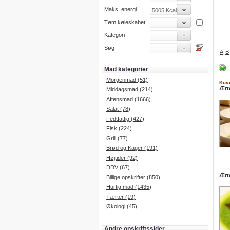
Maks. energi
Tøm køleskabet
Kategori
Søg
A
B
Mad kategorier
Morgenmad (51)
Kuve
Ært
Middagsmad (214)
Aftensmad (1666)
Salat (78)
Fedtfattig (427)
Fisk (224)
Grill (77)
Brød og Kager (191)
Højtider (92)
DDV (67)
Ært
Billige opskrifter (850)
Hurtig mad (1435)
Tærter (19)
Økologi (45)
Andre opskriftssider