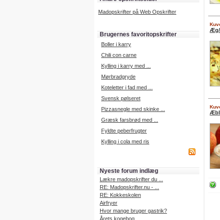
Madopskrifter på Web Opskrifter
Kuve
Æg/
Brugernes favoritopskrifter
Boller i karry
Chili con carne
Kylling i karry med ...
Mørbradgryde
Koteletter i fad med ...
Svensk pølseret
Kuve
Pizzasnegle med skinke ...
Æble
Græsk farsbrød med ...
Fyldte peberfrugter
Kylling i cola med ris
Nyeste forum indlæg
Lækre madopskrifter du ...
RE: Madopskrifter.nu - ...
RE: Kokkeskolen
Airfryer
Hvor mange bruger gastrik?
Årets kogebog