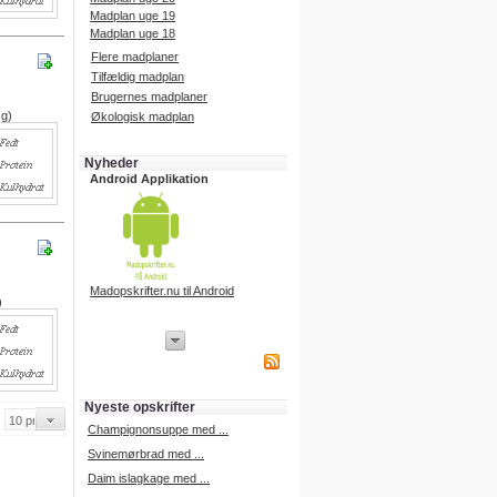
Madplan uge 19
Madplan uge 18
Flere madplaner
Tilfældig madplan
Brugernes madplaner
 g)
Økologisk madplan
Nyheder
Android Applikation
Madopskrifter.nu til Android
)
iPhone Applikation
iPhone applikation.
Hent vores iPhone applikation på
APP Store i dag.
Nyeste opskrifter
iPhone udvikling
Champignonsuppe med ...
Svinemørbrad med ...
Daim islagkage med ...