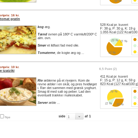
rtpris: 16 kr.
tomat gratin
528 Kcal pr. kuvert
kog
æg.
F: 38 g, P: 30 g, K: 19 g
1.055 Kcal (122 Kcal/100
Tænd
ovnen på 180º C varmluft/200º C
alm. ovn.
Smør
et ildfast fad med olie.
Tomaterne
, de kogte æg og ...
rtpris: 10 kr.
6,5 Point (2)
 tzatziki
411 Kcal pr. kuvert
F: 15 g, P: 12 g, K: 59 g
Riv
æblerne på et rivejern. Kom de
823 Kcal (127 Kcal/100 g
revne æbler i en skål, og pres hvidløget
i. Rør det sammen med græsk yoghurt.
Smag til med salt og peber. Lad den
eventuelt trække i køleskabet.
Server
æble ...
side
af
1
Nye