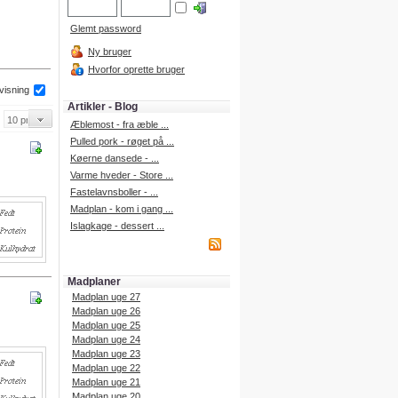
Glemt password
Ny bruger
Hvorfor oprette bruger
 visning
Artikler - Blog
Æblemost - fra æble ...
Pulled pork - røget på ...
Køerne dansede - ...
Varme hveder - Store ...
Fastelavnsboller - ...
Madplan - kom i gang ...
Islagkage - dessert ...
Madplaner
Madplan uge 27
Madplan uge 26
Madplan uge 25
Madplan uge 24
Madplan uge 23
Madplan uge 22
Madplan uge 21
Madplan uge 20