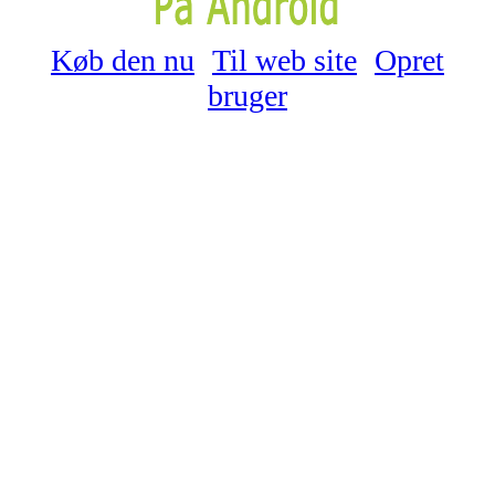
Køb den nu
Til web site
Opret
bruger