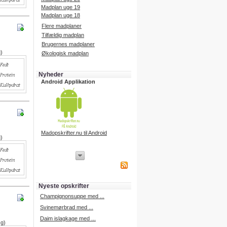
Madplan uge 19
Madplan uge 18
Flere madplaner
Tilfældig madplan
Brugernes madplaner
g)
Økologisk madplan
Nyheder
Android Applikation
Madopskrifter.nu til Android
g)
iPhone Applikation
iPhone applikation.
Hent vores iPhone applikation på
APP Store i dag.
Nyeste opskrifter
iPhone udvikling
Champignonsuppe med ...
Svinemørbrad med ...
Daim islagkage med ...
 g)