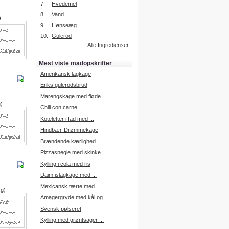
7.
Hvedemel
8.
Vand
)
9.
Hønseæg
Intelligent søgning
10.
Gulerod
Få foreslået opskrifter.
Alle Ingredienser
Madopskrifter.nu sætter igen
standarden for opskriftssøgning.
Mest viste madopskrifter
Prøv vores nye "Foreslå
opskrifter" funktion.
Amerikansk lagkage
Læs mere her.
Eriks gulerodsbrud
Marengskage med fløde ...
g)
Chili con carne
Mad Forum
Koteletter i fad med ...
Vi har nu oprettet et mad forum,
hvor i kan dele jeres erfaringer.
Hindbær-Drømmekage
Log på med dine oplysninger fra
Brændende kærlighed
Madopskrifter.nu.
Gå til forum
Pizzasnegle med skinke ...
Kylling i cola med ris
Daim islagkage med ...
Mexicansk tærte med ...
 g)
Indkøbsliste på SMS
Amagergryde med kål og ...
Du kan få tilsendt din indkøbsliste
Svensk pølseret
på SMS.
Kylling med grøntsager ...
For at benytte SMS funktionen,
skal du være logget på, og have