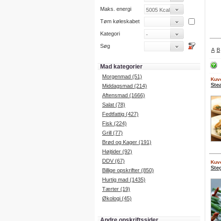
Maks. energi
Tøm køleskabet
Kategori
Søg
A
B
Mad kategorier
Morgenmad (51)
Kuve
Ste
Middagsmad (214)
Aftensmad (1666)
Salat (78)
Fedtfattig (427)
Fisk (224)
Grill (77)
Brød og Kager (191)
Højtider (92)
DDV (67)
Kuve
Ste
Billige opskrifter (850)
Hurtig mad (1435)
Tærter (19)
Økologi (45)
Andre opskriftssider