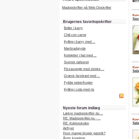
Madopskrifter på Web Opskrifter
Kuve
Sau
Brugernes favoritopskrifter
Boller i karry
Chili con carne
Kylling i karry med ...
Mørbradgryde
Koteletter i fad med ...
Svensk pølseret
Kuve
Pizzasnegle med skinke ...
Sal
Græsk farsbrød med ...
Fyldte peberfrugter
Kylling i cola med ris
Nyeste forum indlæg
Lækre madopskrifter du ...
RE: Madopskrifter.nu - ...
Kuve
Sal
RE: Kokkeskolen
Airfryer
Hvor mange bruger gastrik?
Årets kogebog