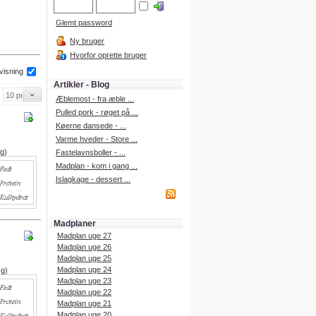
Glemt password
Ny bruger
Hvorfor oprette bruger
 visning
Artikler - Blog
Æblemost - fra æble ...
Pulled pork - røget på ...
Køerne dansede - ...
Varme hveder - Store ...
 g)
Fastelavnsboller - ...
Madplan - kom i gang ...
Islagkage - dessert ...
Madplaner
Madplan uge 27
Madplan uge 26
Madplan uge 25
Madplan uge 24
 g)
Madplan uge 23
Madplan uge 22
Madplan uge 21
Madplan uge 20