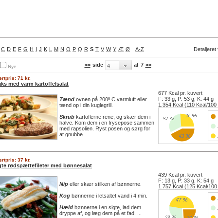
C
D
E
F
G
H
I
J
K
L
M
N
O
P
Q
R
S
T
V
W
Y
Æ
Ø
A-Z
Detaljeret
<<
side
af
7
>>
Nye
rtpris: 71 kr.
aks med varm kartoffelsalat
677 Kcal pr. kuvert
F: 33 g, P: 53 g, K: 44 g
Tænd
ovnen på 200º C varmluft eller
1.354 Kcal (110 Kcal/100
tænd op i din kuglegrill.
Skrub
kartoflerne rene, og skær dem i
halve. Kom dem i en frysepose sammen
med rapsolien. Ryst posen og sørg for
at gnubbe ...
rtpris: 37 kr.
gte rødspættefileter med bønnesalat
439 Kcal pr. kuvert
F: 13 g, P: 33 g, K: 54 g
Nip
eller skær stilken af bønnerne.
1.757 Kcal (125 Kcal/100
Kog
bønnerne i letsaltet vand i 4 min.
Hæld
bønnerne i en sigte, lad dem
dryppe af, og læg dem på et fad. ...