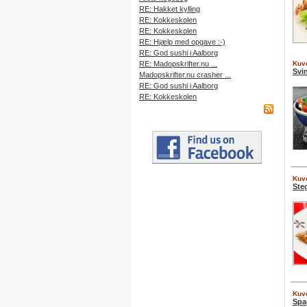
RE: Hakket kylling
RE: Kokkeskolen
RE: Kokkeskolen
RE: Hjælp med opgave :-)
RE: God sushi i Aalborg
RE: Madopskrifter.nu ...
Kuve
Svi
Madopskrifter.nu crasher ...
RE: God sushi i Aalborg
RE: Kokkeskolen
Kuve
Steg
Kuve
Spa