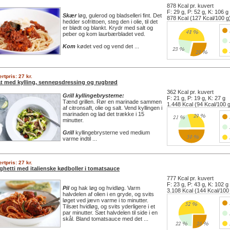
878 Kcal pr. kuvert
F: 29 g, P: 52 g, K: 106 g
Skær
løg, gulerod og bladselleri fint. Det
878 Kcal (127 Kcal/100 g
hedder sofrittoen, steg den i olie, til det
er blødt og blankt. Krydr med salt og
peber og kom laurbærbladet ved.
Kom
kødet ved og vend det ...
rtpris: 27 kr.
at med kylling, sennepsdressing og rugbrød
362 Kcal pr. kuvert
Grill kyllingebrysterne:
F: 21 g, P: 19 g, K: 27 g
Tænd grillen. Rør en marinade sammen
1.448 Kcal (94 Kcal/100 
af citronsaft, olie og salt. Vend kyllingen i
marinaden og lad det trække i 15
minutter.
Grill
kyllingebrysterne ved medium
varme indtil ...
rtpris: 27 kr.
ghetti med italienske kødboller i tomatsauce
777 Kcal pr. kuvert
F: 23 g, P: 43 g, K: 102 g
Pil
og hak løg og hvidløg. Varm
3.108 Kcal (144 Kcal/100
halvdelen af olien i en gryde, og svits
løget ved jævn varme i to minutter.
Tilsæt hvidløg, og svits yderligere i et
par minutter. Sæt halvdelen til side i en
skål. Bland tomatsauce med det ...