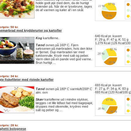
holde godt øje med dem, da de hurtigt
brænder på. Når de er lysebrune, tages
de af varmen og køler af i en skål.
rtpris: 50 kr.
nemørbrad med krydderurter og kartofler
640 Kcal pr. kuvert
Kog
kartoflerne.
F: 29 g, P: 47 g, K: 51 g
1.279 Kcal (126 Kcal/100
Tænd
ovnen på 160º C. Fjern
sølvsenen på mørbraden, hvis den ikke
er fjernet. Dup mørbraden tør med
køkkenrulle. Krydr med salt og peber.
Varm olien på en pande ved god varme.
Brun hurtigt ...
rtpris: 34 kr.
te fiskefileter med ristede kartofler
693 Kcal pr. kuvert
F: 27 g, P: 34 g, K: 83 g
Tænd
ovnen på 180º C varmluft/200º C
693 Kcal (120 Kcal/100 g
alm. ovn
Skær
kartoflerne ud i mindre stykker,
lægges i et lille ildfast fad med bagepapir,
dryppes med olivenolie, krydres med
salt og peber og ...
rtpris: 28 kr.
ghetti bolognese