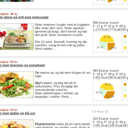
rtpris: 46 kr.
té-skiver på grill med melonsalat
586 Kcal pr. kuvert
Skær melonen i kugler med et kuglejern
F: 17 g, P: 42 g, K: 69 g
eller skær den i tern. Skær agurken
1.173 Kcal (77 Kcal/100 
igennem på langs, fjern kerner og hak
den groft. Skær tomaterne i kvarte.
Rør [1] spsk. limesaft, honning og olie
sammen, smag til med salt og peber.
Vend salaten ...
rtpris: 50 kr.
at med tigerrejer og tomatbrød
483 Kcal pr. kuvert
Tø
rejerne op, og lad dem dryppe af i en
F: 19 g, P: 28 g, K: 54 g
sigte.
1.931 Kcal (86 Kcal/100 
Skyl
salaten, og læg det på et
viskestykke. Pres forsigtigt det
overskydende vand fra.
Skær peberfrugten i strimler og
asparges i stokke. Rens ...
rtpris: 33 kr.
8,5 Point (2)
at med dadler og blå ost
523 Kcal pr. kuvert
F: 32 g, P: 14 g, K: 49 g
Pinjekernerne
ristes på en varm pande
2.091 Kcal (245 Kcal/100
uden fedtstof, og vendes rundt. Husk at