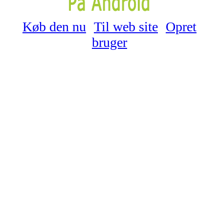
Køb den nu
Til web site
Opret
bruger