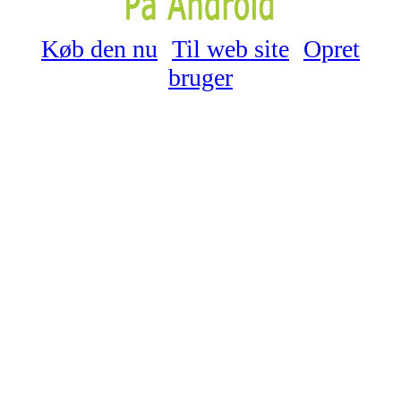
Køb den nu
Til web site
Opret
bruger